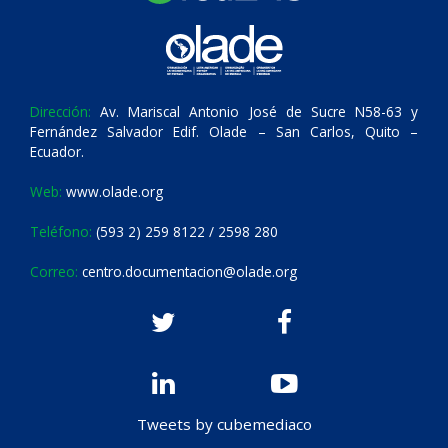
Dirección:
Av. Mariscal Antonio José de Sucre N58-63 y
Fernández Salvador Edif. Olade – San Carlos, Quito –
Ecuador.
Web:
www.olade.org
Teléfono:
(593 2) 259 8122 / 2598 280
Correo:
centro.documentacion@olade.org
Tweets by cubemediaco