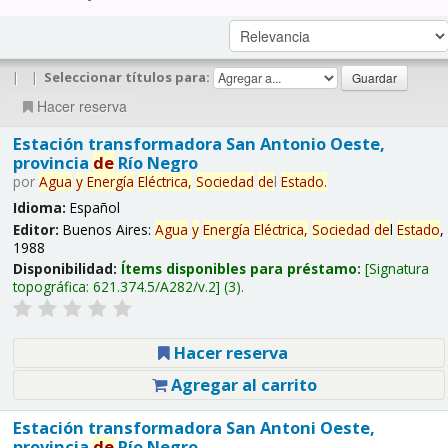
|
|
Seleccionar títulos para:
Hacer reserva
Estación transformadora San Antonio Oeste,
provincia
de
Río Negro
por
Agua
y
Energía
Eléctrica,
Sociedad
de
l
Estado
.
Idioma:
Español
Editor:
Buenos Aires:
Agua
y
Energía
Eléctrica,
Sociedad
de
l
Estado
,
1988
Disponibilidad:
Ítems disponibles para préstamo:
Signatura
topográfica:
621.374.5/A282/v.2
(3).
Hacer reserva
Agregar al carrito
Estación transformadora San Antoni Oeste,
provincia
de
Río Negro