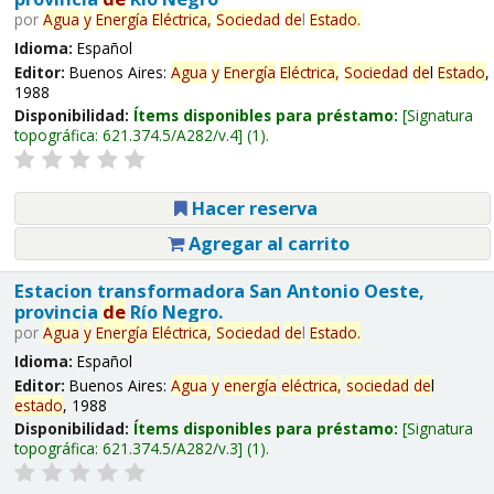
por
Agua
y
Energía
Eléctrica,
Sociedad
de
l
Estado
.
Idioma:
Español
Editor:
Buenos Aires:
Agua
y
Energía
Eléctrica,
Sociedad
de
l
Estado
,
1988
Disponibilidad:
Ítems disponibles para préstamo:
Signatura
topográfica:
621.374.5/A282/v.4
(1).
Hacer reserva
Agregar al carrito
Estacion transformadora San Antonio Oeste,
provincia
de
Río Negro.
por
Agua
y
Energía
Eléctrica,
Sociedad
de
l
Estado
.
Idioma:
Español
Editor:
Buenos Aires:
Agua
y
energía
eléctrica,
sociedad
de
l
estado
, 1988
Disponibilidad:
Ítems disponibles para préstamo:
Signatura
topográfica:
621.374.5/A282/v.3
(1).