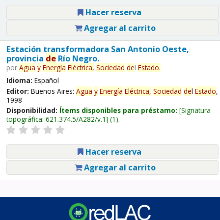
Hacer reserva
Agregar al carrito
Estación transformadora San Antonio Oeste,
provincia
de
Río Negro.
por
Agua
y
Energía
Eléctrica,
Sociedad
de
l
Estado
.
Idioma:
Español
Editor:
Buenos Aires:
Agua
y
Energía
Eléctrica,
Sociedad
de
l
Estado
,
1998
Disponibilidad:
Ítems disponibles para préstamo:
Signatura
topográfica:
621.374.5/A282/v.1
(1).
Hacer reserva
Agregar al carrito