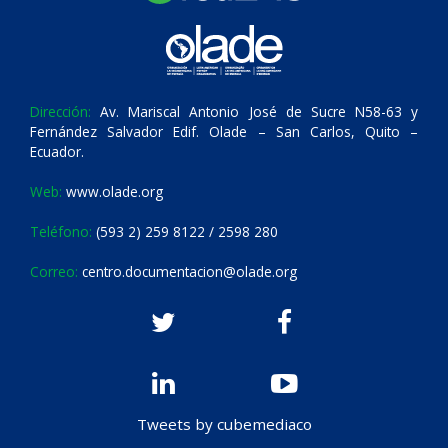
Dirección:
Av. Mariscal Antonio José de Sucre N58-63 y
Fernández Salvador Edif. Olade – San Carlos, Quito –
Ecuador.
Web:
www.olade.org
Teléfono:
(593 2) 259 8122 / 2598 280
Correo:
centro.documentacion@olade.org
Tweets by cubemediaco