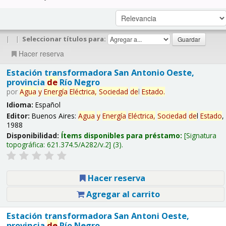
|
|
Seleccionar títulos para:
Hacer reserva
Estación transformadora San Antonio Oeste,
provincia
de
Río Negro
por
Agua
y
Energía
Eléctrica,
Sociedad
de
l
Estado
.
Idioma:
Español
Editor:
Buenos Aires:
Agua
y
Energía
Eléctrica,
Sociedad
de
l
Estado
,
1988
Disponibilidad:
Ítems disponibles para préstamo:
Signatura
topográfica:
621.374.5/A282/v.2
(3).
Hacer reserva
Agregar al carrito
Estación transformadora San Antoni Oeste,
provincia
de
Río Negro