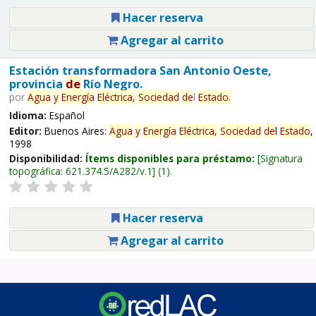
Hacer reserva
Agregar al carrito
Estación transformadora San Antonio Oeste,
provincia
de
Río Negro.
por
Agua
y
Energía
Eléctrica,
Sociedad
de
l
Estado
.
Idioma:
Español
Editor:
Buenos Aires:
Agua
y
Energía
Eléctrica,
Sociedad
de
l
Estado
,
1998
Disponibilidad:
Ítems disponibles para préstamo:
Signatura
topográfica:
621.374.5/A282/v.1
(1).
Hacer reserva
Agregar al carrito