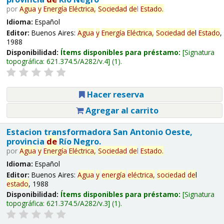
por
Agua
y
Energía
Eléctrica,
Sociedad
de
l
Estado
.
Idioma:
Español
Editor:
Buenos Aires:
Agua
y
Energía
Eléctrica,
Sociedad
de
l
Estado
,
1988
Disponibilidad:
Ítems disponibles para préstamo:
Signatura
topográfica:
621.374.5/A282/v.4
(1).
Hacer reserva
Agregar al carrito
Estacion transformadora San Antonio Oeste,
provincia
de
Río Negro.
por
Agua
y
Energía
Eléctrica,
Sociedad
de
l
Estado
.
Idioma:
Español
Editor:
Buenos Aires:
Agua
y
energía
eléctrica,
sociedad
de
l
estado
, 1988
Disponibilidad:
Ítems disponibles para préstamo:
Signatura
topográfica:
621.374.5/A282/v.3
(1).