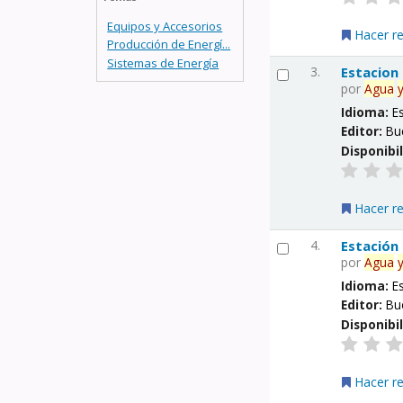
Equipos y Accesorios
Hacer r
Producción de Energí...
Sistemas de Energía
3.
Estacion
por
Agua
Idioma:
E
Editor:
Bu
Disponibi
Hacer r
4.
Estación
por
Agua
Idioma:
E
Editor:
Bu
Disponibi
Hacer r