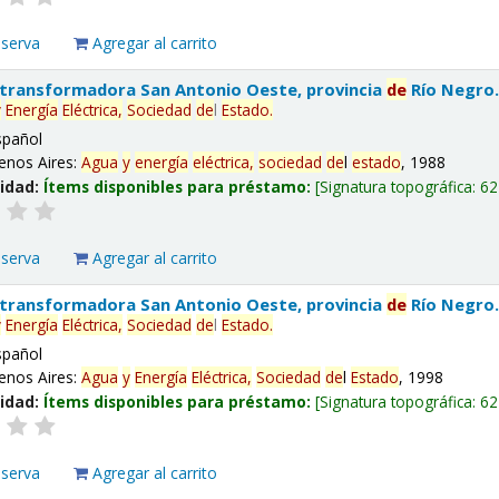
eserva
Agregar al carrito
 transformadora San Antonio Oeste, provincia
de
Río Negro
y
Energía
Eléctrica,
Sociedad
de
l
Estado
.
spañol
enos Aires:
Agua
y
energía
eléctrica,
sociedad
de
l
estado
, 1988
lidad:
Ítems disponibles para préstamo:
Signatura topográfica:
62
eserva
Agregar al carrito
 transformadora San Antonio Oeste, provincia
de
Río Negro
y
Energía
Eléctrica,
Sociedad
de
l
Estado
.
spañol
enos Aires:
Agua
y
Energía
Eléctrica,
Sociedad
de
l
Estado
, 1998
lidad:
Ítems disponibles para préstamo:
Signatura topográfica:
62
eserva
Agregar al carrito