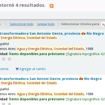
tornó 4 resultados.
|
Seleccionar todo
Limpiar todo
|
Seleccionar títulos para:
o
 transformadora San Antonio Oeste, provincia
de
Río Negro
y
Energía
Eléctrica,
Sociedad
de
l
Estado
.
spañol
enos Aires:
Agua
y
Energía
Eléctrica,
Sociedad
de
l
Estado
, 1988
lidad:
Ítems disponibles para préstamo:
Signatura topográfica:
62
eserva
Agregar al carrito
 transformadora San Antoni Oeste, provincia
de
Río Negro
y
Energía
Eléctrica,
Sociedad
de
l
Estado
.
spañol
enos Aires:
Agua
y
Energía
Eléctrica,
Sociedad
de
l
Estado
, 1988
lidad:
Ítems disponibles para préstamo:
Signatura topográfica:
62