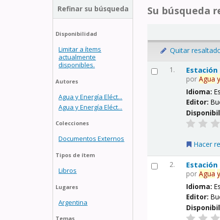
Refinar su búsqueda
Su búsqueda re
Disponibilidad
Limitar a ítems
Quitar resaltad
actualmente
disponibles.
1.
Estación
por
Agua
Autores
Idioma:
E
Agua y Energía Eléct...
Editor:
Bu
Agua y Energía Eléct...
Disponibi
Colecciones
Documentos Externos
Hacer r
Tipos de ítem
2.
Estación
Libros
por
Agua
Idioma:
E
Lugares
Editor:
Bu
Argentina
Disponibi
Temas