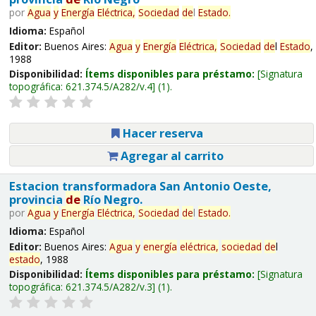
por
Agua
y
Energía
Eléctrica,
Sociedad
de
l
Estado
.
Idioma:
Español
Editor:
Buenos Aires:
Agua
y
Energía
Eléctrica,
Sociedad
de
l
Estado
,
1988
Disponibilidad:
Ítems disponibles para préstamo:
Signatura
topográfica:
621.374.5/A282/v.4
(1).
Hacer reserva
Agregar al carrito
Estacion transformadora San Antonio Oeste,
provincia
de
Río Negro.
por
Agua
y
Energía
Eléctrica,
Sociedad
de
l
Estado
.
Idioma:
Español
Editor:
Buenos Aires:
Agua
y
energía
eléctrica,
sociedad
de
l
estado
, 1988
Disponibilidad:
Ítems disponibles para préstamo:
Signatura
topográfica:
621.374.5/A282/v.3
(1).