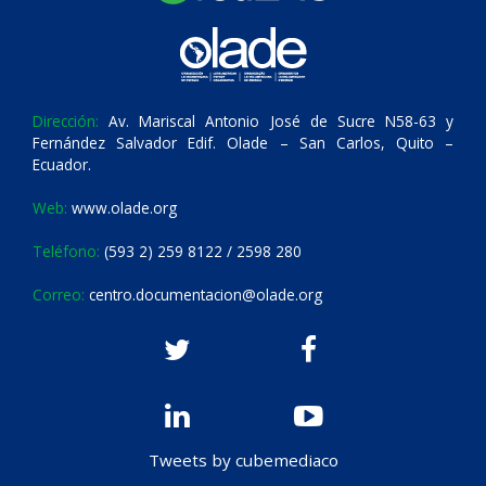
Dirección:
Av. Mariscal Antonio José de Sucre N58-63 y
Fernández Salvador Edif. Olade – San Carlos, Quito –
Ecuador.
Web:
www.olade.org
Teléfono:
(593 2) 259 8122 / 2598 280
Correo:
centro.documentacion@olade.org
Tweets by cubemediaco