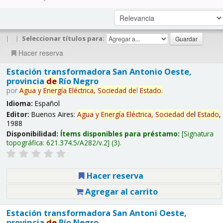
|
|
Seleccionar títulos para:
Hacer reserva
Estación transformadora San Antonio Oeste,
provincia
de
Río Negro
por
Agua
y
Energía
Eléctrica,
Sociedad
de
l
Estado
.
Idioma:
Español
Editor:
Buenos Aires:
Agua
y
Energía
Eléctrica,
Sociedad
de
l
Estado
,
1988
Disponibilidad:
Ítems disponibles para préstamo:
Signatura
topográfica:
621.374.5/A282/v.2
(3).
Hacer reserva
Agregar al carrito
Estación transformadora San Antoni Oeste,
provincia
de
Río Negro