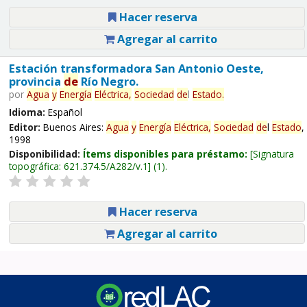
Hacer reserva
Agregar al carrito
Estación transformadora San Antonio Oeste,
provincia
de
Río Negro.
por
Agua
y
Energía
Eléctrica,
Sociedad
de
l
Estado
.
Idioma:
Español
Editor:
Buenos Aires:
Agua
y
Energía
Eléctrica,
Sociedad
de
l
Estado
,
1998
Disponibilidad:
Ítems disponibles para préstamo:
Signatura
topográfica:
621.374.5/A282/v.1
(1).
Hacer reserva
Agregar al carrito