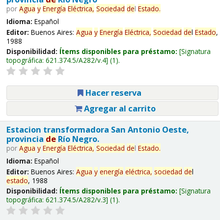
por
Agua
y
Energía
Eléctrica,
Sociedad
de
l
Estado
.
Idioma:
Español
Editor:
Buenos Aires:
Agua
y
Energía
Eléctrica,
Sociedad
de
l
Estado
,
1988
Disponibilidad:
Ítems disponibles para préstamo:
Signatura
topográfica:
621.374.5/A282/v.4
(1).
Hacer reserva
Agregar al carrito
Estacion transformadora San Antonio Oeste,
provincia
de
Río Negro.
por
Agua
y
Energía
Eléctrica,
Sociedad
de
l
Estado
.
Idioma:
Español
Editor:
Buenos Aires:
Agua
y
energía
eléctrica,
sociedad
de
l
estado
, 1988
Disponibilidad:
Ítems disponibles para préstamo:
Signatura
topográfica:
621.374.5/A282/v.3
(1).