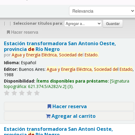
|
|
Seleccionar títulos para:
Hacer reserva
Estación transformadora San Antonio Oeste,
provincia
de
Río Negro
por
Agua
y
Energía
Eléctrica,
Sociedad
de
l
Estado
.
Idioma:
Español
Editor:
Buenos Aires:
Agua
y
Energía
Eléctrica,
Sociedad
de
l
Estado
,
1988
Disponibilidad:
Ítems disponibles para préstamo:
Signatura
topográfica:
621.374.5/A282/v.2
(3).
Hacer reserva
Agregar al carrito
Estación transformadora San Antoni Oeste,
provincia
de
Río Negro