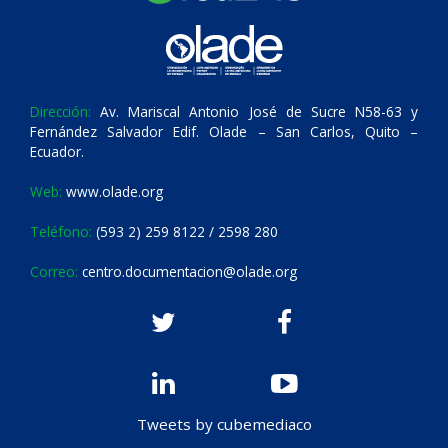
Dirección:
Av. Mariscal Antonio José de Sucre N58-63 y
Fernández Salvador Edif. Olade – San Carlos, Quito –
Ecuador.
Web:
www.olade.org
Teléfono:
(593 2) 259 8122 / 2598 280
Correo:
centro.documentacion@olade.org
Tweets by cubemediaco