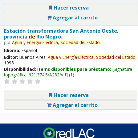
Hacer reserva
Agregar al carrito
Estación transformadora San Antonio Oeste,
provincia
de
Río Negro.
por
Agua
y
Energía
Eléctrica,
Sociedad
de
l
Estado
.
Idioma:
Español
Editor:
Buenos Aires:
Agua
y
Energía
Eléctrica,
Sociedad
de
l
Estado
,
1998
Disponibilidad:
Ítems disponibles para préstamo:
Signatura
topográfica:
621.374.5/A282/v.1
(1).
Hacer reserva
Agregar al carrito