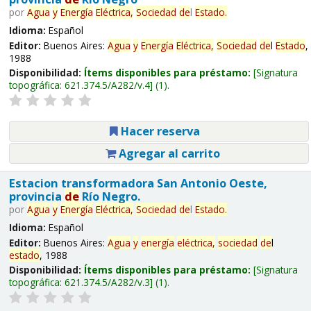
por
Agua
y
Energía
Eléctrica,
Sociedad
de
l
Estado
.
Idioma:
Español
Editor:
Buenos Aires:
Agua
y
Energía
Eléctrica,
Sociedad
de
l
Estado
,
1988
Disponibilidad:
Ítems disponibles para préstamo:
Signatura
topográfica:
621.374.5/A282/v.4
(1).
Hacer reserva
Agregar al carrito
Estacion transformadora San Antonio Oeste,
provincia
de
Río Negro.
por
Agua
y
Energía
Eléctrica,
Sociedad
de
l
Estado
.
Idioma:
Español
Editor:
Buenos Aires:
Agua
y
energía
eléctrica,
sociedad
de
l
estado
, 1988
Disponibilidad:
Ítems disponibles para préstamo:
Signatura
topográfica:
621.374.5/A282/v.3
(1).