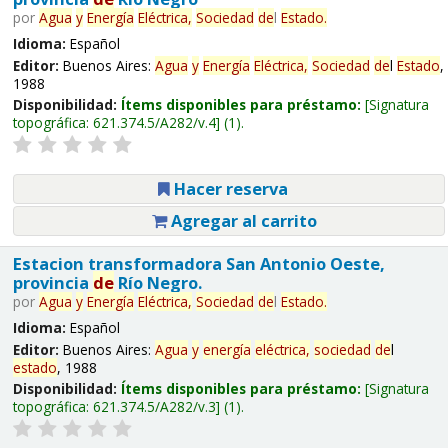
por
Agua
y
Energía
Eléctrica,
Sociedad
de
l
Estado
.
Idioma:
Español
Editor:
Buenos Aires:
Agua
y
Energía
Eléctrica,
Sociedad
de
l
Estado
,
1988
Disponibilidad:
Ítems disponibles para préstamo:
Signatura
topográfica:
621.374.5/A282/v.4
(1).
Hacer reserva
Agregar al carrito
Estacion transformadora San Antonio Oeste,
provincia
de
Río Negro.
por
Agua
y
Energía
Eléctrica,
Sociedad
de
l
Estado
.
Idioma:
Español
Editor:
Buenos Aires:
Agua
y
energía
eléctrica,
sociedad
de
l
estado
, 1988
Disponibilidad:
Ítems disponibles para préstamo:
Signatura
topográfica:
621.374.5/A282/v.3
(1).