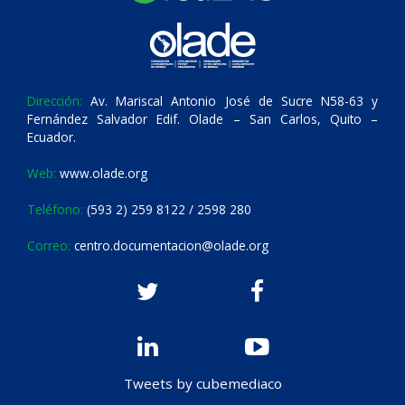
Dirección:
Av. Mariscal Antonio José de Sucre N58-63 y
Fernández Salvador Edif. Olade – San Carlos, Quito –
Ecuador.
Web:
www.olade.org
Teléfono:
(593 2) 259 8122 / 2598 280
Correo:
centro.documentacion@olade.org
Tweets by cubemediaco