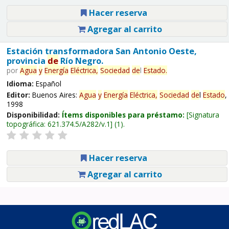
Hacer reserva
Agregar al carrito
Estación transformadora San Antonio Oeste,
provincia
de
Río Negro.
por
Agua
y
Energía
Eléctrica,
Sociedad
de
l
Estado
.
Idioma:
Español
Editor:
Buenos Aires:
Agua
y
Energía
Eléctrica,
Sociedad
de
l
Estado
,
1998
Disponibilidad:
Ítems disponibles para préstamo:
Signatura
topográfica:
621.374.5/A282/v.1
(1).
Hacer reserva
Agregar al carrito