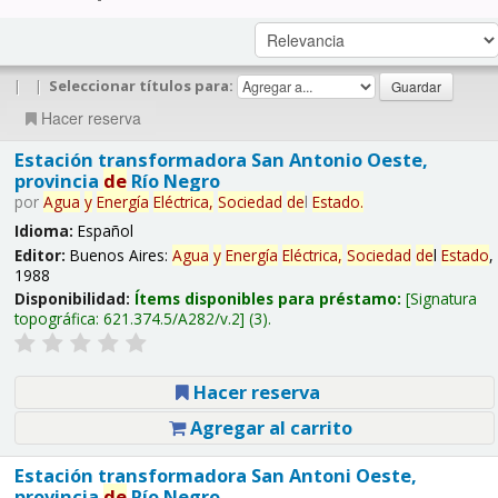
|
|
Seleccionar títulos para:
Hacer reserva
Estación transformadora San Antonio Oeste,
provincia
de
Río Negro
por
Agua
y
Energía
Eléctrica,
Sociedad
de
l
Estado
.
Idioma:
Español
Editor:
Buenos Aires:
Agua
y
Energía
Eléctrica,
Sociedad
de
l
Estado
,
1988
Disponibilidad:
Ítems disponibles para préstamo:
Signatura
topográfica:
621.374.5/A282/v.2
(3).
Hacer reserva
Agregar al carrito
Estación transformadora San Antoni Oeste,
provincia
de
Río Negro