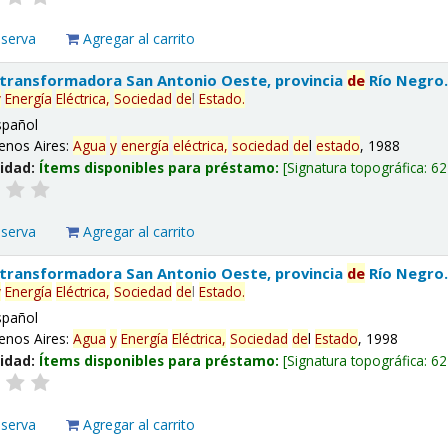
eserva
Agregar al carrito
 transformadora San Antonio Oeste, provincia
de
Río Negro
y
Energía
Eléctrica,
Sociedad
de
l
Estado
.
spañol
enos Aires:
Agua
y
energía
eléctrica,
sociedad
de
l
estado
, 1988
lidad:
Ítems disponibles para préstamo:
Signatura topográfica:
62
eserva
Agregar al carrito
 transformadora San Antonio Oeste, provincia
de
Río Negro
y
Energía
Eléctrica,
Sociedad
de
l
Estado
.
spañol
enos Aires:
Agua
y
Energía
Eléctrica,
Sociedad
de
l
Estado
, 1998
lidad:
Ítems disponibles para préstamo:
Signatura topográfica:
62
eserva
Agregar al carrito