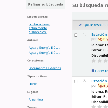
Refinar su búsqueda
Su búsqueda re
Disponibilidad
Limitar a ítems
Quitar resaltad
actualmente
disponibles.
1.
Estación
por
Agua
Autores
Idioma:
E
Agua y Energía Eléct...
Editor:
Bu
Agua y Energía Eléct...
Disponibi
Colecciones
Documentos Externos
Hacer r
Tipos de ítem
2.
Estación
Libros
por
Agua
Idioma:
E
Lugares
Editor:
Bu
Argentina
Disponibi
Temas