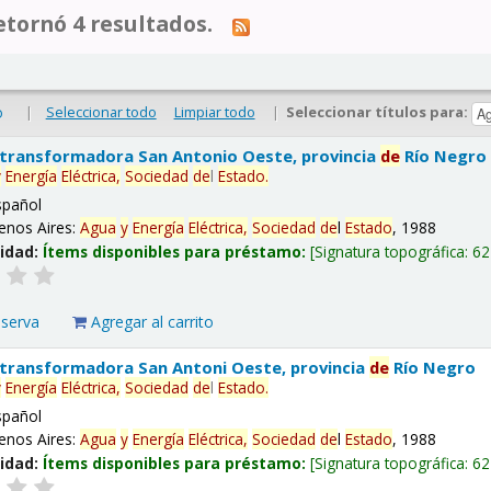
tornó 4 resultados.
|
Seleccionar todo
Limpiar todo
|
Seleccionar títulos para:
o
 transformadora San Antonio Oeste, provincia
de
Río Negro
y
Energía
Eléctrica,
Sociedad
de
l
Estado
.
spañol
enos Aires:
Agua
y
Energía
Eléctrica,
Sociedad
de
l
Estado
, 1988
lidad:
Ítems disponibles para préstamo:
Signatura topográfica:
62
eserva
Agregar al carrito
 transformadora San Antoni Oeste, provincia
de
Río Negro
y
Energía
Eléctrica,
Sociedad
de
l
Estado
.
spañol
enos Aires:
Agua
y
Energía
Eléctrica,
Sociedad
de
l
Estado
, 1988
lidad:
Ítems disponibles para préstamo:
Signatura topográfica:
62