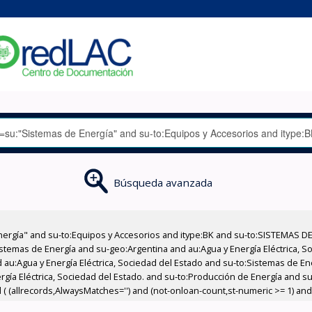
Búsqueda avanzada
nergía" and su-to:Equipos y Accesorios and itype:BK and su-to:SISTEMAS D
stemas de Energía and su-geo:Argentina and au:Agua y Energía Eléctrica, Soc
 au:Agua y Energía Eléctrica, Sociedad del Estado and su-to:Sistemas de E
ergía Eléctrica, Sociedad del Estado. and su-to:Producción de Energía and 
 ( (allrecords,AlwaysMatches='') and (not-onloan-count,st-numeric >= 1) and (