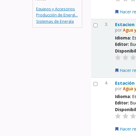
Equipos y Accesorios
Hacer r
Producción de Energí...
Sistemas de Energía
3.
Estacion
por
Agua
Idioma:
E
Editor:
Bu
Disponibi
Hacer r
4.
Estación
por
Agua
Idioma:
E
Editor:
Bu
Disponibi
Hacer r