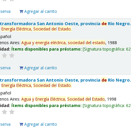
eserva
Agregar al carrito
 transformadora San Antonio Oeste, provincia
de
Río Negro
y
Energía
Eléctrica,
Sociedad
de
l
Estado
.
spañol
enos Aires:
Agua
y
energía
eléctrica,
sociedad
de
l
estado
, 1988
lidad:
Ítems disponibles para préstamo:
Signatura topográfica:
62
eserva
Agregar al carrito
 transformadora San Antonio Oeste, provincia
de
Río Negro
y
Energía
Eléctrica,
Sociedad
de
l
Estado
.
spañol
enos Aires:
Agua
y
Energía
Eléctrica,
Sociedad
de
l
Estado
, 1998
lidad:
Ítems disponibles para préstamo:
Signatura topográfica:
62
eserva
Agregar al carrito