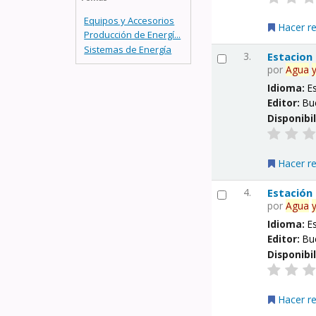
Equipos y Accesorios
Hacer r
Producción de Energí...
Sistemas de Energía
3.
Estacion
por
Agua
Idioma:
E
Editor:
Bu
Disponibi
Hacer r
4.
Estación
por
Agua
Idioma:
E
Editor:
Bu
Disponibi
Hacer r