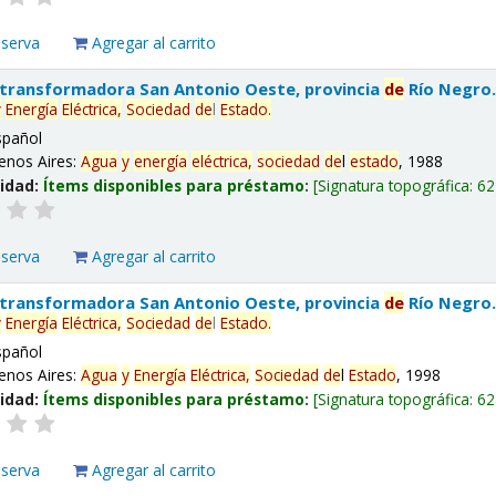
eserva
Agregar al carrito
 transformadora San Antonio Oeste, provincia
de
Río Negro
y
Energía
Eléctrica,
Sociedad
de
l
Estado
.
spañol
enos Aires:
Agua
y
energía
eléctrica,
sociedad
de
l
estado
, 1988
lidad:
Ítems disponibles para préstamo:
Signatura topográfica:
62
eserva
Agregar al carrito
 transformadora San Antonio Oeste, provincia
de
Río Negro
y
Energía
Eléctrica,
Sociedad
de
l
Estado
.
spañol
enos Aires:
Agua
y
Energía
Eléctrica,
Sociedad
de
l
Estado
, 1998
lidad:
Ítems disponibles para préstamo:
Signatura topográfica:
62
eserva
Agregar al carrito