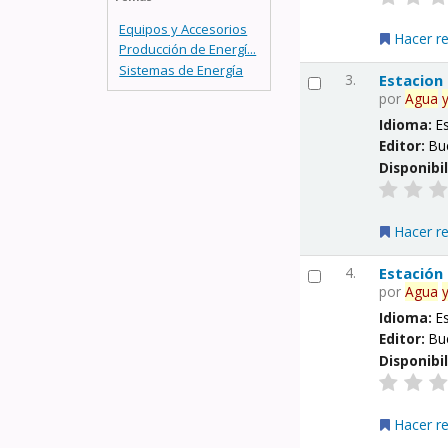
Equipos y Accesorios
Hacer r
Producción de Energí...
Sistemas de Energía
3.
Estacion
por
Agua
Idioma:
E
Editor:
Bu
Disponibi
Hacer r
4.
Estación
por
Agua
Idioma:
E
Editor:
Bu
Disponibi
Hacer r