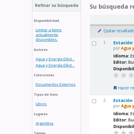
Refinar su búsqueda
Su búsqueda re
Disponibilidad
Limitar a ítems
Quitar resaltad
actualmente
disponibles.
1.
Estación
por
Agua
Autores
Idioma:
E
Agua y Energía Eléct...
Editor:
Bu
Agua y Energía Eléct...
Disponibi
Colecciones
Documentos Externos
Hacer r
Tipos de ítem
2.
Estación
Libros
por
Agua
Idioma:
E
Lugares
Editor:
Bu
Argentina
Disponibi
Temas