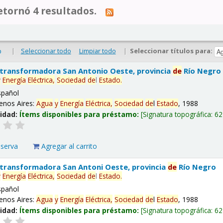
tornó 4 resultados.
|
Seleccionar todo
Limpiar todo
|
Seleccionar títulos para:
o
 transformadora San Antonio Oeste, provincia
de
Río Negro
y
Energía
Eléctrica,
Sociedad
de
l
Estado
.
spañol
enos Aires:
Agua
y
Energía
Eléctrica,
Sociedad
de
l
Estado
, 1988
lidad:
Ítems disponibles para préstamo:
Signatura topográfica:
62
eserva
Agregar al carrito
 transformadora San Antoni Oeste, provincia
de
Río Negro
y
Energía
Eléctrica,
Sociedad
de
l
Estado
.
spañol
enos Aires:
Agua
y
Energía
Eléctrica,
Sociedad
de
l
Estado
, 1988
lidad:
Ítems disponibles para préstamo:
Signatura topográfica:
62