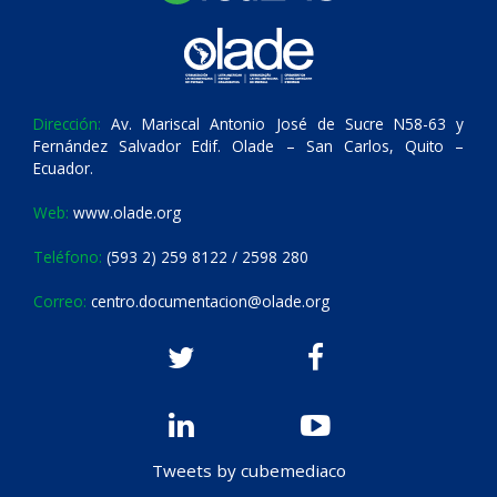
Dirección:
Av. Mariscal Antonio José de Sucre N58-63 y
Fernández Salvador Edif. Olade – San Carlos, Quito –
Ecuador.
Web:
www.olade.org
Teléfono:
(593 2) 259 8122 / 2598 280
Correo:
centro.documentacion@olade.org
Tweets by cubemediaco