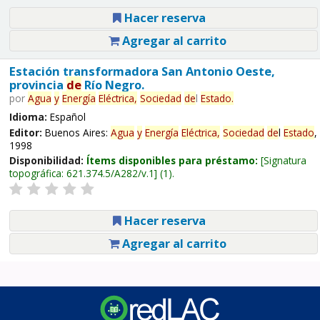
Hacer reserva
Agregar al carrito
Estación transformadora San Antonio Oeste,
provincia
de
Río Negro.
por
Agua
y
Energía
Eléctrica,
Sociedad
de
l
Estado
.
Idioma:
Español
Editor:
Buenos Aires:
Agua
y
Energía
Eléctrica,
Sociedad
de
l
Estado
,
1998
Disponibilidad:
Ítems disponibles para préstamo:
Signatura
topográfica:
621.374.5/A282/v.1
(1).
Hacer reserva
Agregar al carrito