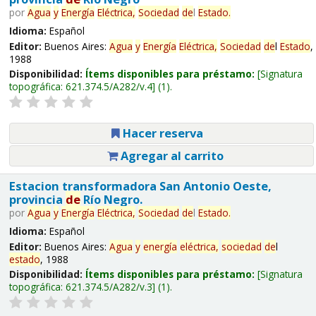
por
Agua
y
Energía
Eléctrica,
Sociedad
de
l
Estado
.
Idioma:
Español
Editor:
Buenos Aires:
Agua
y
Energía
Eléctrica,
Sociedad
de
l
Estado
,
1988
Disponibilidad:
Ítems disponibles para préstamo:
Signatura
topográfica:
621.374.5/A282/v.4
(1).
Hacer reserva
Agregar al carrito
Estacion transformadora San Antonio Oeste,
provincia
de
Río Negro.
por
Agua
y
Energía
Eléctrica,
Sociedad
de
l
Estado
.
Idioma:
Español
Editor:
Buenos Aires:
Agua
y
energía
eléctrica,
sociedad
de
l
estado
, 1988
Disponibilidad:
Ítems disponibles para préstamo:
Signatura
topográfica:
621.374.5/A282/v.3
(1).