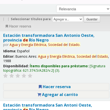
|
|
Seleccionar títulos para:
Hacer reserva
Estación transformadora San Antonio Oeste,
provincia
de
Río Negro
por
Agua
y
Energía
Eléctrica,
Sociedad
de
l
Estado
.
Idioma:
Español
Editor:
Buenos Aires:
Agua
y
Energía
Eléctrica,
Sociedad
de
l
Estado
,
1988
Disponibilidad:
Ítems disponibles para préstamo:
Signatura
topográfica:
621.374.5/A282/v.2
(3).
Hacer reserva
Agregar al carrito
Estación transformadora San Antoni Oeste,
provincia
de
Río Negro