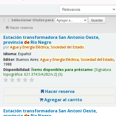
|
|
Seleccionar títulos para:
Hacer reserva
Estación transformadora San Antonio Oeste,
provincia
de
Río Negro
por
Agua
y
Energía
Eléctrica,
Sociedad
de
l
Estado
.
Idioma:
Español
Editor:
Buenos Aires:
Agua
y
Energía
Eléctrica,
Sociedad
de
l
Estado
,
1988
Disponibilidad:
Ítems disponibles para préstamo:
Signatura
topográfica:
621.374.5/A282/v.2
(3).
Hacer reserva
Agregar al carrito
Estación transformadora San Antoni Oeste,
provincia
de
Río Negro