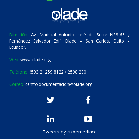
Dirección:
Av. Mariscal Antonio José de Sucre N58-63 y
Fernández Salvador Edif. Olade – San Carlos, Quito –
Ecuador.
Web:
www.olade.org
Teléfono:
(593 2) 259 8122 / 2598 280
Correo:
centro.documentacion@olade.org
Tweets by cubemediaco