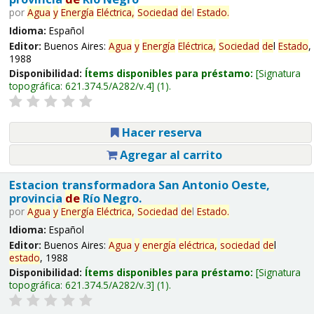
por
Agua
y
Energía
Eléctrica,
Sociedad
de
l
Estado
.
Idioma:
Español
Editor:
Buenos Aires:
Agua
y
Energía
Eléctrica,
Sociedad
de
l
Estado
,
1988
Disponibilidad:
Ítems disponibles para préstamo:
Signatura
topográfica:
621.374.5/A282/v.4
(1).
Hacer reserva
Agregar al carrito
Estacion transformadora San Antonio Oeste,
provincia
de
Río Negro.
por
Agua
y
Energía
Eléctrica,
Sociedad
de
l
Estado
.
Idioma:
Español
Editor:
Buenos Aires:
Agua
y
energía
eléctrica,
sociedad
de
l
estado
, 1988
Disponibilidad:
Ítems disponibles para préstamo:
Signatura
topográfica:
621.374.5/A282/v.3
(1).