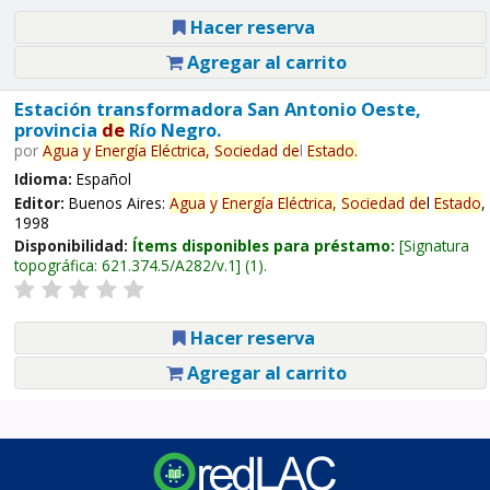
Hacer reserva
Agregar al carrito
Estación transformadora San Antonio Oeste,
provincia
de
Río Negro.
por
Agua
y
Energía
Eléctrica,
Sociedad
de
l
Estado
.
Idioma:
Español
Editor:
Buenos Aires:
Agua
y
Energía
Eléctrica,
Sociedad
de
l
Estado
,
1998
Disponibilidad:
Ítems disponibles para préstamo:
Signatura
topográfica:
621.374.5/A282/v.1
(1).
Hacer reserva
Agregar al carrito