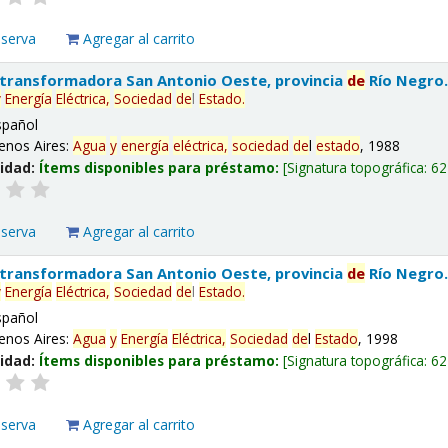
eserva
Agregar al carrito
 transformadora San Antonio Oeste, provincia
de
Río Negro
y
Energía
Eléctrica,
Sociedad
de
l
Estado
.
spañol
enos Aires:
Agua
y
energía
eléctrica,
sociedad
de
l
estado
, 1988
lidad:
Ítems disponibles para préstamo:
Signatura topográfica:
62
eserva
Agregar al carrito
 transformadora San Antonio Oeste, provincia
de
Río Negro
y
Energía
Eléctrica,
Sociedad
de
l
Estado
.
spañol
enos Aires:
Agua
y
Energía
Eléctrica,
Sociedad
de
l
Estado
, 1998
lidad:
Ítems disponibles para préstamo:
Signatura topográfica:
62
eserva
Agregar al carrito