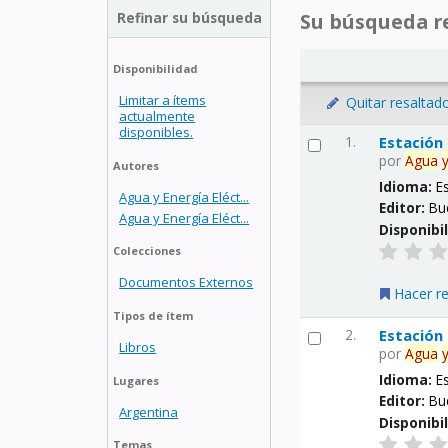
Refinar su búsqueda
Su búsqueda re
Disponibilidad
Limitar a ítems
Quitar resaltad
actualmente
disponibles.
1.
Estación
por
Agua
Autores
Idioma:
E
Agua y Energía Eléct...
Editor:
Bu
Agua y Energía Eléct...
Disponibi
Colecciones
Documentos Externos
Hacer r
Tipos de ítem
2.
Estación
Libros
por
Agua
Idioma:
E
Lugares
Editor:
Bu
Argentina
Disponibi
Temas