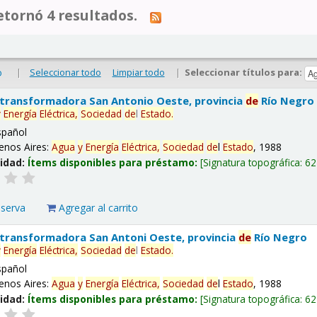
tornó 4 resultados.
|
Seleccionar todo
Limpiar todo
|
Seleccionar títulos para:
o
 transformadora San Antonio Oeste, provincia
de
Río Negro
y
Energía
Eléctrica,
Sociedad
de
l
Estado
.
spañol
enos Aires:
Agua
y
Energía
Eléctrica,
Sociedad
de
l
Estado
, 1988
lidad:
Ítems disponibles para préstamo:
Signatura topográfica:
62
eserva
Agregar al carrito
 transformadora San Antoni Oeste, provincia
de
Río Negro
y
Energía
Eléctrica,
Sociedad
de
l
Estado
.
spañol
enos Aires:
Agua
y
Energía
Eléctrica,
Sociedad
de
l
Estado
, 1988
lidad:
Ítems disponibles para préstamo:
Signatura topográfica:
62