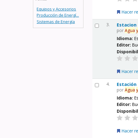
Equipos y Accesorios
Hacer r
Producción de Energí...
Sistemas de Energía
3.
Estacion
por
Agua
Idioma:
E
Editor:
Bu
Disponibi
Hacer r
4.
Estación
por
Agua
Idioma:
E
Editor:
Bu
Disponibi
Hacer r