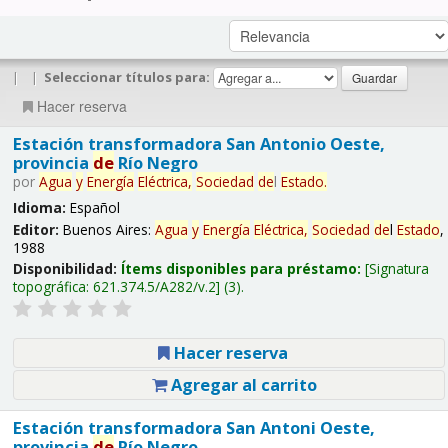
|
|
Seleccionar títulos para:
Hacer reserva
Estación transformadora San Antonio Oeste,
provincia
de
Río Negro
por
Agua
y
Energía
Eléctrica,
Sociedad
de
l
Estado
.
Idioma:
Español
Editor:
Buenos Aires:
Agua
y
Energía
Eléctrica,
Sociedad
de
l
Estado
,
1988
Disponibilidad:
Ítems disponibles para préstamo:
Signatura
topográfica:
621.374.5/A282/v.2
(3).
Hacer reserva
Agregar al carrito
Estación transformadora San Antoni Oeste,
provincia
de
Río Negro