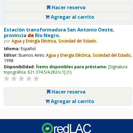
Hacer reserva
Agregar al carrito
Estación transformadora San Antonio Oeste,
provincia
de
Río Negro.
por
Agua
y
Energía
Eléctrica,
Sociedad
de
l
Estado
.
Idioma:
Español
Editor:
Buenos Aires:
Agua
y
Energía
Eléctrica,
Sociedad
de
l
Estado
,
1998
Disponibilidad:
Ítems disponibles para préstamo:
Signatura
topográfica:
621.374.5/A282/v.1
(1).
Hacer reserva
Agregar al carrito