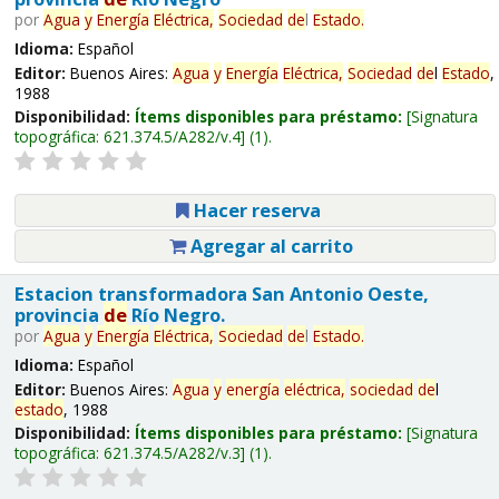
por
Agua
y
Energía
Eléctrica,
Sociedad
de
l
Estado
.
Idioma:
Español
Editor:
Buenos Aires:
Agua
y
Energía
Eléctrica,
Sociedad
de
l
Estado
,
1988
Disponibilidad:
Ítems disponibles para préstamo:
Signatura
topográfica:
621.374.5/A282/v.4
(1).
Hacer reserva
Agregar al carrito
Estacion transformadora San Antonio Oeste,
provincia
de
Río Negro.
por
Agua
y
Energía
Eléctrica,
Sociedad
de
l
Estado
.
Idioma:
Español
Editor:
Buenos Aires:
Agua
y
energía
eléctrica,
sociedad
de
l
estado
, 1988
Disponibilidad:
Ítems disponibles para préstamo:
Signatura
topográfica:
621.374.5/A282/v.3
(1).