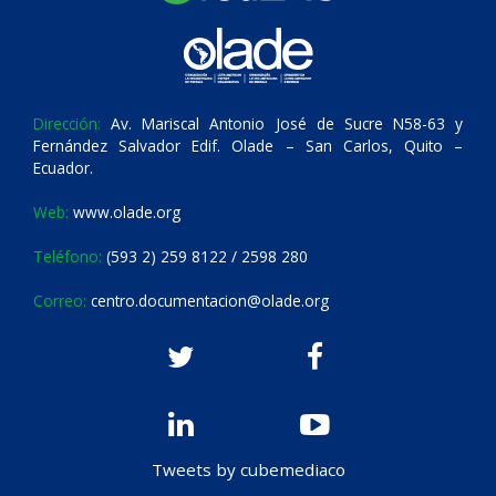
Dirección:
Av. Mariscal Antonio José de Sucre N58-63 y
Fernández Salvador Edif. Olade – San Carlos, Quito –
Ecuador.
Web:
www.olade.org
Teléfono:
(593 2) 259 8122 / 2598 280
Correo:
centro.documentacion@olade.org
Tweets by cubemediaco