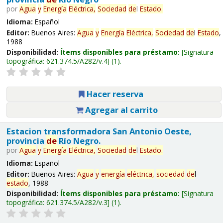
por
Agua
y
Energía
Eléctrica,
Sociedad
de
l
Estado
.
Idioma:
Español
Editor:
Buenos Aires:
Agua
y
Energía
Eléctrica,
Sociedad
de
l
Estado
,
1988
Disponibilidad:
Ítems disponibles para préstamo:
Signatura
topográfica:
621.374.5/A282/v.4
(1).
Hacer reserva
Agregar al carrito
Estacion transformadora San Antonio Oeste,
provincia
de
Río Negro.
por
Agua
y
Energía
Eléctrica,
Sociedad
de
l
Estado
.
Idioma:
Español
Editor:
Buenos Aires:
Agua
y
energía
eléctrica,
sociedad
de
l
estado
, 1988
Disponibilidad:
Ítems disponibles para préstamo:
Signatura
topográfica:
621.374.5/A282/v.3
(1).