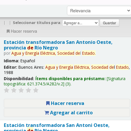
|
|
Seleccionar títulos para:
Hacer reserva
Estación transformadora San Antonio Oeste,
provincia
de
Río Negro
por
Agua
y
Energía
Eléctrica,
Sociedad
de
l
Estado
.
Idioma:
Español
Editor:
Buenos Aires:
Agua
y
Energía
Eléctrica,
Sociedad
de
l
Estado
,
1988
Disponibilidad:
Ítems disponibles para préstamo:
Signatura
topográfica:
621.374.5/A282/v.2
(3).
Hacer reserva
Agregar al carrito
Estación transformadora San Antoni Oeste,
provincia
de
Río Negro