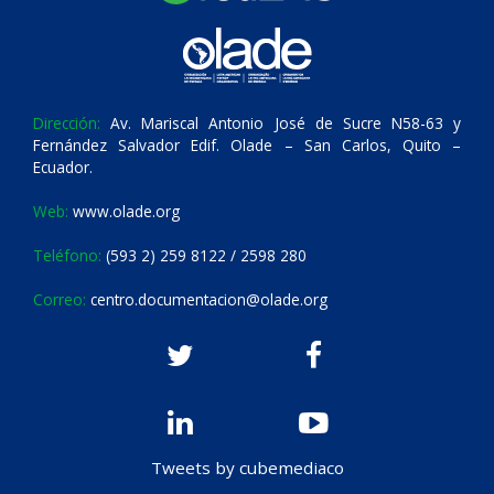
Dirección:
Av. Mariscal Antonio José de Sucre N58-63 y
Fernández Salvador Edif. Olade – San Carlos, Quito –
Ecuador.
Web:
www.olade.org
Teléfono:
(593 2) 259 8122 / 2598 280
Correo:
centro.documentacion@olade.org
Tweets by cubemediaco