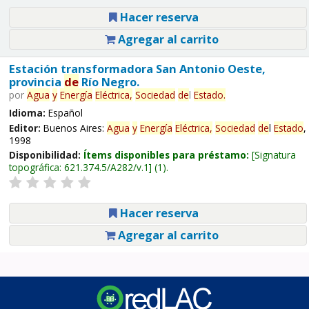
Hacer reserva
Agregar al carrito
Estación transformadora San Antonio Oeste,
provincia
de
Río Negro.
por
Agua
y
Energía
Eléctrica,
Sociedad
de
l
Estado
.
Idioma:
Español
Editor:
Buenos Aires:
Agua
y
Energía
Eléctrica,
Sociedad
de
l
Estado
,
1998
Disponibilidad:
Ítems disponibles para préstamo:
Signatura
topográfica:
621.374.5/A282/v.1
(1).
Hacer reserva
Agregar al carrito