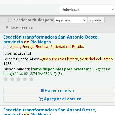
|
|
Seleccionar títulos para:
Hacer reserva
Estación transformadora San Antonio Oeste,
provincia
de
Río Negro
por
Agua
y
Energía
Eléctrica,
Sociedad
de
l
Estado
.
Idioma:
Español
Editor:
Buenos Aires:
Agua
y
Energía
Eléctrica,
Sociedad
de
l
Estado
,
1988
Disponibilidad:
Ítems disponibles para préstamo:
Signatura
topográfica:
621.374.5/A282/v.2
(3).
Hacer reserva
Agregar al carrito
Estación transformadora San Antoni Oeste,
provincia
de
Río Negro