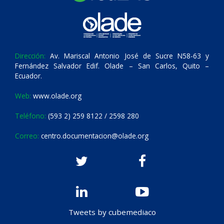
Dirección:
Av. Mariscal Antonio José de Sucre N58-63 y
Fernández Salvador Edif. Olade – San Carlos, Quito –
Ecuador.
Web:
www.olade.org
Teléfono:
(593 2) 259 8122 / 2598 280
Correo:
centro.documentacion@olade.org
Tweets by cubemediaco