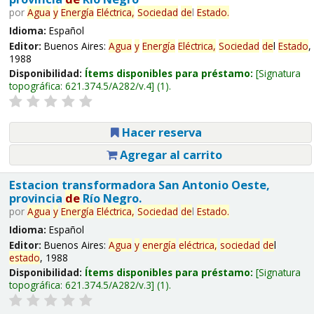
por
Agua
y
Energía
Eléctrica,
Sociedad
de
l
Estado
.
Idioma:
Español
Editor:
Buenos Aires:
Agua
y
Energía
Eléctrica,
Sociedad
de
l
Estado
,
1988
Disponibilidad:
Ítems disponibles para préstamo:
Signatura
topográfica:
621.374.5/A282/v.4
(1).
Hacer reserva
Agregar al carrito
Estacion transformadora San Antonio Oeste,
provincia
de
Río Negro.
por
Agua
y
Energía
Eléctrica,
Sociedad
de
l
Estado
.
Idioma:
Español
Editor:
Buenos Aires:
Agua
y
energía
eléctrica,
sociedad
de
l
estado
, 1988
Disponibilidad:
Ítems disponibles para préstamo:
Signatura
topográfica:
621.374.5/A282/v.3
(1).