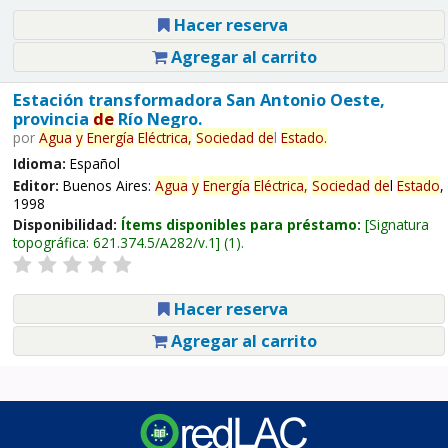
Hacer reserva
Agregar al carrito
Estación transformadora San Antonio Oeste,
provincia
de
Río Negro.
por
Agua
y
Energía
Eléctrica,
Sociedad
de
l
Estado
.
Idioma:
Español
Editor:
Buenos Aires:
Agua
y
Energía
Eléctrica,
Sociedad
de
l
Estado
,
1998
Disponibilidad:
Ítems disponibles para préstamo:
Signatura
topográfica:
621.374.5/A282/v.1
(1).
Hacer reserva
Agregar al carrito