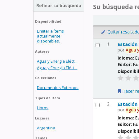
Refinar su búsqueda
Su búsqueda re
Disponibilidad
Limitar a ítems
Quitar resaltad
actualmente
disponibles.
1.
Estación
por
Agua
Autores
Idioma:
E
Agua y Energía Eléct...
Editor:
Bu
Agua y Energía Eléct...
Disponibi
Colecciones
Documentos Externos
Hacer r
Tipos de ítem
2.
Estación
Libros
por
Agua
Idioma:
E
Lugares
Editor:
Bu
Argentina
Disponibi
Temas