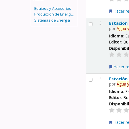
Equipos y Accesorios
Hacer r
Producción de Energí...
Sistemas de Energía
3.
Estacion
por
Agua
Idioma:
E
Editor:
Bu
Disponibi
Hacer r
4.
Estación
por
Agua
Idioma:
E
Editor:
Bu
Disponibi
Hacer r