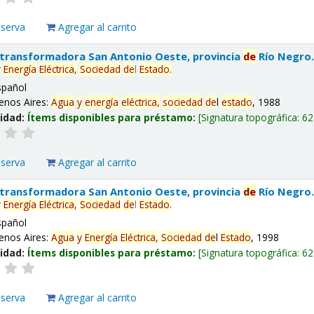
eserva
Agregar al carrito
 transformadora San Antonio Oeste, provincia
de
Río Negro
y
Energía
Eléctrica,
Sociedad
de
l
Estado
.
spañol
enos Aires:
Agua
y
energía
eléctrica,
sociedad
de
l
estado
, 1988
lidad:
Ítems disponibles para préstamo:
Signatura topográfica:
62
eserva
Agregar al carrito
 transformadora San Antonio Oeste, provincia
de
Río Negro
y
Energía
Eléctrica,
Sociedad
de
l
Estado
.
spañol
enos Aires:
Agua
y
Energía
Eléctrica,
Sociedad
de
l
Estado
, 1998
lidad:
Ítems disponibles para préstamo:
Signatura topográfica:
62
eserva
Agregar al carrito