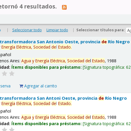
tornó 4 resultados.
|
Seleccionar todo
Limpiar todo
|
Seleccionar títulos para:
o
 transformadora San Antonio Oeste, provincia
de
Río Negro
y
Energía
Eléctrica,
Sociedad
de
l
Estado
.
spañol
enos Aires:
Agua
y
Energía
Eléctrica,
Sociedad
de
l
Estado
, 1988
lidad:
Ítems disponibles para préstamo:
Signatura topográfica:
62
eserva
Agregar al carrito
 transformadora San Antoni Oeste, provincia
de
Río Negro
y
Energía
Eléctrica,
Sociedad
de
l
Estado
.
spañol
enos Aires:
Agua
y
Energía
Eléctrica,
Sociedad
de
l
Estado
, 1988
lidad:
Ítems disponibles para préstamo:
Signatura topográfica:
62