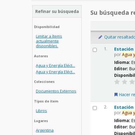
Refinar su búsqueda
Su búsqueda re
Disponibilidad
Limitar a ítems
Quitar resaltad
actualmente
disponibles.
1.
Estación
por
Agua
Autores
Idioma:
E
Agua y Energía Eléct...
Editor:
Bu
Agua y Energía Eléct...
Disponibi
Colecciones
Documentos Externos
Hacer r
Tipos de ítem
2.
Estación
Libros
por
Agua
Idioma:
E
Lugares
Editor:
Bu
Argentina
Disponibi