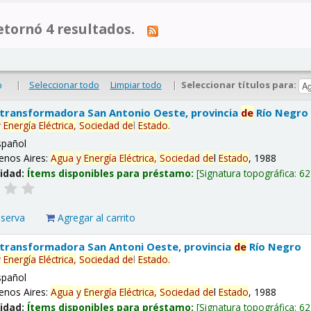
tornó 4 resultados.
|
Seleccionar todo
Limpiar todo
|
Seleccionar títulos para:
o
 transformadora San Antonio Oeste, provincia
de
Río Negro
y
Energía
Eléctrica,
Sociedad
de
l
Estado
.
spañol
enos Aires:
Agua
y
Energía
Eléctrica,
Sociedad
de
l
Estado
, 1988
lidad:
Ítems disponibles para préstamo:
Signatura topográfica:
62
eserva
Agregar al carrito
 transformadora San Antoni Oeste, provincia
de
Río Negro
y
Energía
Eléctrica,
Sociedad
de
l
Estado
.
spañol
enos Aires:
Agua
y
Energía
Eléctrica,
Sociedad
de
l
Estado
, 1988
lidad:
Ítems disponibles para préstamo:
Signatura topográfica:
62