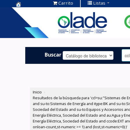
Carrito
Listas
Centro de
Documentación
OLADE -
Buscar
Inicio
›
Resultados de la búsqueda para 'ccl=su:"Sistemas de E
and su-to:Sistemas de Energía and itype:BK and su-to:Si
Sociedad del Estado and su-to:Equipos y Accesorios and
Energía Eléctrica, Sociedad del Estado and au:Agua y En
Energía Eléctrica, Sociedad del Estado and ccode:EXT and
onloan-count,st-numeric >= 1) and (lost,st-numeric=0) )'