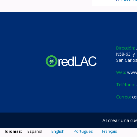
Dirección:
A
N58-63 y 
San Carlos
Web:
www.
Teléfono:
Correo:
ce
Al crear una cu
Idiomas:
Español
English
Português
Français