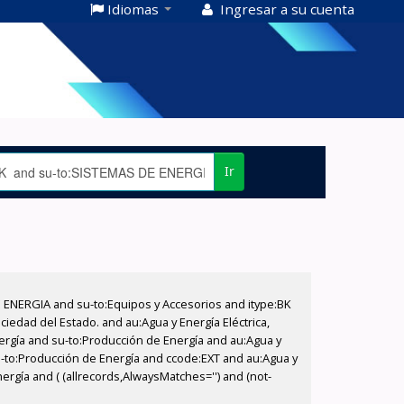
Idiomas
Ingresar a su cuenta
Ir
E ENERGIA and su-to:Equipos y Accesorios and itype:BK
iedad del Estado. and au:Agua y Energía Eléctrica,
nergía and su-to:Producción de Energía and au:Agua y
su-to:Producción de Energía and ccode:EXT and au:Agua y
ergía and ( (allrecords,AlwaysMatches='') and (not-