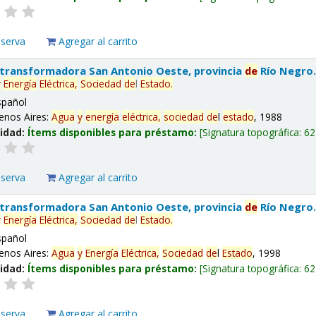
eserva
Agregar al carrito
 transformadora San Antonio Oeste, provincia
de
Río Negro
y
Energía
Eléctrica,
Sociedad
de
l
Estado
.
spañol
enos Aires:
Agua
y
energía
eléctrica,
sociedad
de
l
estado
, 1988
lidad:
Ítems disponibles para préstamo:
Signatura topográfica:
62
eserva
Agregar al carrito
 transformadora San Antonio Oeste, provincia
de
Río Negro
y
Energía
Eléctrica,
Sociedad
de
l
Estado
.
spañol
enos Aires:
Agua
y
Energía
Eléctrica,
Sociedad
de
l
Estado
, 1998
lidad:
Ítems disponibles para préstamo:
Signatura topográfica:
62
eserva
Agregar al carrito