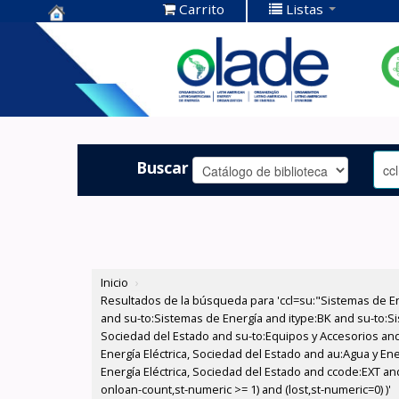
Carrito
Listas
Centro de
Documentación
OLADE -
Buscar
Inicio
›
Resultados de la búsqueda para 'ccl=su:"Sistemas de E
and su-to:Sistemas de Energía and itype:BK and su-to:Si
Sociedad del Estado and su-to:Equipos y Accesorios and
Energía Eléctrica, Sociedad del Estado and au:Agua y En
Energía Eléctrica, Sociedad del Estado and ccode:EXT and
onloan-count,st-numeric >= 1) and (lost,st-numeric=0) )'