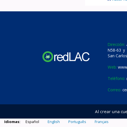
Dirección:
A
N58-63 y 
San Carlos
Web:
www.
Teléfono:
Correo:
ce
Al crear una cu
Idiomas:
Español
English
Português
Français