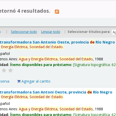
tornó 4 resultados.
|
Seleccionar todo
Limpiar todo
|
Seleccionar títulos para:
o
 transformadora San Antonio Oeste, provincia
de
Río Negro
y
Energía
Eléctrica,
Sociedad
de
l
Estado
.
spañol
enos Aires:
Agua
y
Energía
Eléctrica,
Sociedad
de
l
Estado
, 1988
lidad:
Ítems disponibles para préstamo:
Signatura topográfica:
62
eserva
Agregar al carrito
 transformadora San Antoni Oeste, provincia
de
Río Negro
y
Energía
Eléctrica,
Sociedad
de
l
Estado
.
spañol
enos Aires:
Agua
y
Energía
Eléctrica,
Sociedad
de
l
Estado
, 1988
lidad:
Ítems disponibles para préstamo:
Signatura topográfica:
62