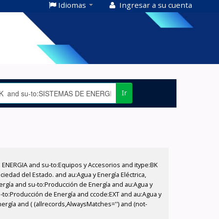
Idiomas
Ingresar a su cuenta
Ir
E ENERGIA and su-to:Equipos y Accesorios and itype:BK
iedad del Estado. and au:Agua y Energía Eléctrica,
nergía and su-to:Producción de Energía and au:Agua y
su-to:Producción de Energía and ccode:EXT and au:Agua y
ergía and ( (allrecords,AlwaysMatches='') and (not-