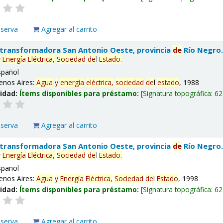
eserva
Agregar al carrito
 transformadora San Antonio Oeste, provincia
de
Río Negro
y
Energía
Eléctrica,
Sociedad
de
l
Estado
.
spañol
enos Aires:
Agua
y
energía
eléctrica,
sociedad
de
l
estado
, 1988
lidad:
Ítems disponibles para préstamo:
Signatura topográfica:
62
eserva
Agregar al carrito
 transformadora San Antonio Oeste, provincia
de
Río Negro
y
Energía
Eléctrica,
Sociedad
de
l
Estado
.
spañol
enos Aires:
Agua
y
Energía
Eléctrica,
Sociedad
de
l
Estado
, 1998
lidad:
Ítems disponibles para préstamo:
Signatura topográfica:
62
eserva
Agregar al carrito