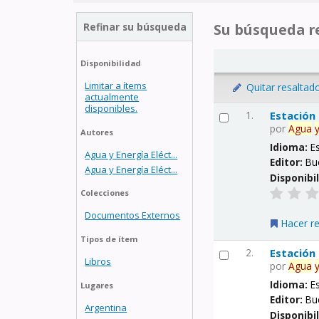
Refinar su búsqueda
Su búsqueda re
Disponibilidad
Limitar a ítems
Quitar resaltad
actualmente
disponibles.
1.
Estación
por
Agua
Autores
Idioma:
E
Agua y Energía Eléct...
Editor:
Bu
Agua y Energía Eléct...
Disponibi
Colecciones
Documentos Externos
Hacer r
Tipos de ítem
2.
Estación
Libros
por
Agua
Idioma:
E
Lugares
Editor:
Bu
Argentina
Disponibi