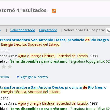
tornó 4 resultados.
|
Seleccionar todo
Limpiar todo
|
Seleccionar títulos para:
o
 transformadora San Antonio Oeste, provincia
de
Río Negro
y
Energía
Eléctrica,
Sociedad
de
l
Estado
.
spañol
enos Aires:
Agua
y
Energía
Eléctrica,
Sociedad
de
l
Estado
, 1988
lidad:
Ítems disponibles para préstamo:
Signatura topográfica:
62
eserva
Agregar al carrito
 transformadora San Antoni Oeste, provincia
de
Río Negro
y
Energía
Eléctrica,
Sociedad
de
l
Estado
.
spañol
enos Aires:
Agua
y
Energía
Eléctrica,
Sociedad
de
l
Estado
, 1988
lidad:
Ítems disponibles para préstamo:
Signatura topográfica:
62