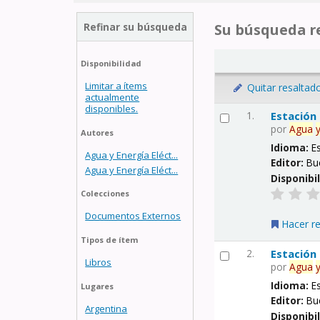
Refinar su búsqueda
Su búsqueda re
Disponibilidad
Limitar a ítems
Quitar resaltad
actualmente
disponibles.
1.
Estación
por
Agua
Autores
Idioma:
E
Agua y Energía Eléct...
Editor:
Bu
Agua y Energía Eléct...
Disponibi
Colecciones
Documentos Externos
Hacer r
Tipos de ítem
2.
Estación
Libros
por
Agua
Idioma:
E
Lugares
Editor:
Bu
Argentina
Disponibi