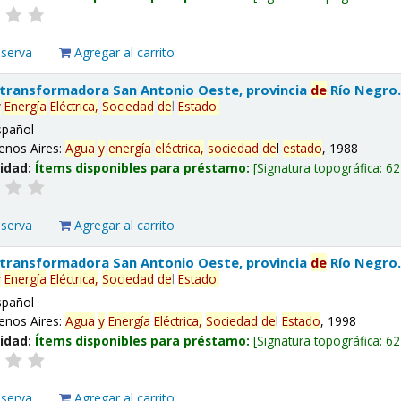
eserva
Agregar al carrito
 transformadora San Antonio Oeste, provincia
de
Río Negro
y
Energía
Eléctrica,
Sociedad
de
l
Estado
.
spañol
enos Aires:
Agua
y
energía
eléctrica,
sociedad
de
l
estado
, 1988
lidad:
Ítems disponibles para préstamo:
Signatura topográfica:
62
eserva
Agregar al carrito
 transformadora San Antonio Oeste, provincia
de
Río Negro
y
Energía
Eléctrica,
Sociedad
de
l
Estado
.
spañol
enos Aires:
Agua
y
Energía
Eléctrica,
Sociedad
de
l
Estado
, 1998
lidad:
Ítems disponibles para préstamo:
Signatura topográfica:
62
eserva
Agregar al carrito