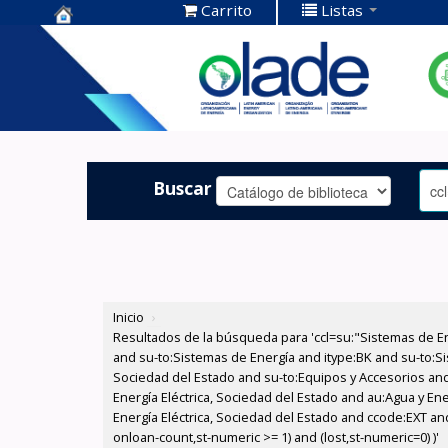
Carrito
Listas
Centro de
Documentación
OLADE -
Buscar
Inicio
›
Resultados de la búsqueda para 'ccl=su:"Sistemas de E
and su-to:Sistemas de Energía and itype:BK and su-to:Si
Sociedad del Estado and su-to:Equipos y Accesorios and
Energía Eléctrica, Sociedad del Estado and au:Agua y En
Energía Eléctrica, Sociedad del Estado and ccode:EXT and
onloan-count,st-numeric >= 1) and (lost,st-numeric=0) )'