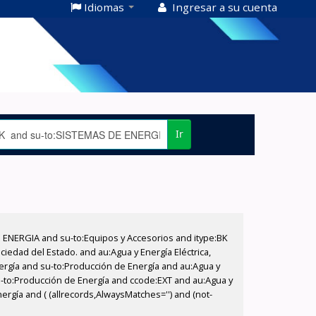
Idiomas
Ingresar a su cuenta
Ir
E ENERGIA and su-to:Equipos y Accesorios and itype:BK
iedad del Estado. and au:Agua y Energía Eléctrica,
nergía and su-to:Producción de Energía and au:Agua y
su-to:Producción de Energía and ccode:EXT and au:Agua y
ergía and ( (allrecords,AlwaysMatches='') and (not-