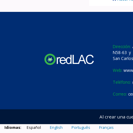
Dirección:
A
N58-63 y 
San Carlos
Web:
www.
Teléfono:
Correo:
ce
Al crear una cu
Idiomas:
Español
English
Português
Français