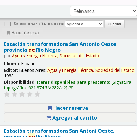
|
|
Seleccionar títulos para:
Hacer reserva
Estación transformadora San Antonio Oeste,
provincia
de
Río Negro
por
Agua
y
Energía
Eléctrica,
Sociedad
de
l
Estado
.
Idioma:
Español
Editor:
Buenos Aires:
Agua
y
Energía
Eléctrica,
Sociedad
de
l
Estado
,
1988
Disponibilidad:
Ítems disponibles para préstamo:
Signatura
topográfica:
621.374.5/A282/v.2
(3).
Hacer reserva
Agregar al carrito
Estación transformadora San Antoni Oeste,
provincia
de
Río Negro