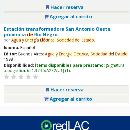
Hacer reserva
Agregar al carrito
Estación transformadora San Antonio Oeste,
provincia
de
Río Negro.
por
Agua
y
Energía
Eléctrica,
Sociedad
de
l
Estado
.
Idioma:
Español
Editor:
Buenos Aires:
Agua
y
Energía
Eléctrica,
Sociedad
de
l
Estado
,
1998
Disponibilidad:
Ítems disponibles para préstamo:
Signatura
topográfica:
621.374.5/A282/v.1
(1).
Hacer reserva
Agregar al carrito