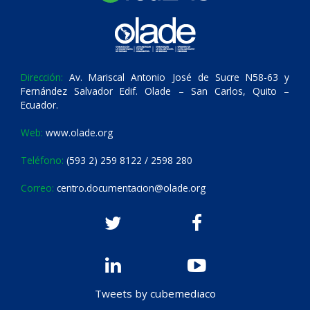
Dirección:
Av. Mariscal Antonio José de Sucre N58-63 y
Fernández Salvador Edif. Olade – San Carlos, Quito –
Ecuador.
Web:
www.olade.org
Teléfono:
(593 2) 259 8122 / 2598 280
Correo:
centro.documentacion@olade.org
Tweets by cubemediaco