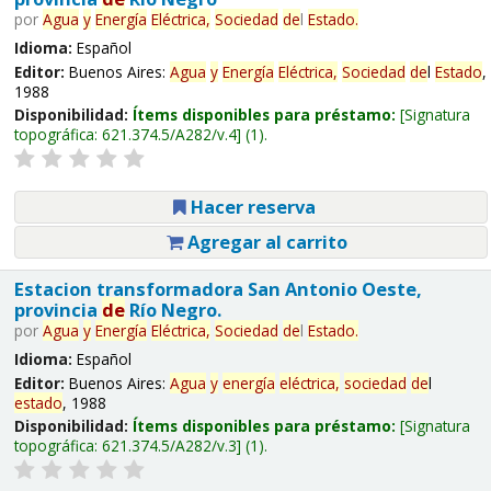
por
Agua
y
Energía
Eléctrica,
Sociedad
de
l
Estado
.
Idioma:
Español
Editor:
Buenos Aires:
Agua
y
Energía
Eléctrica,
Sociedad
de
l
Estado
,
1988
Disponibilidad:
Ítems disponibles para préstamo:
Signatura
topográfica:
621.374.5/A282/v.4
(1).
Hacer reserva
Agregar al carrito
Estacion transformadora San Antonio Oeste,
provincia
de
Río Negro.
por
Agua
y
Energía
Eléctrica,
Sociedad
de
l
Estado
.
Idioma:
Español
Editor:
Buenos Aires:
Agua
y
energía
eléctrica,
sociedad
de
l
estado
, 1988
Disponibilidad:
Ítems disponibles para préstamo:
Signatura
topográfica:
621.374.5/A282/v.3
(1).