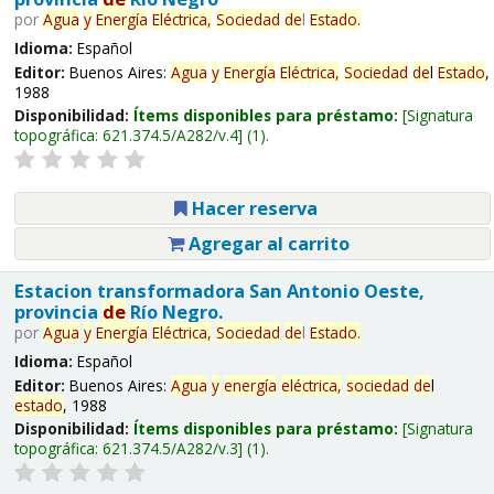
por
Agua
y
Energía
Eléctrica,
Sociedad
de
l
Estado
.
Idioma:
Español
Editor:
Buenos Aires:
Agua
y
Energía
Eléctrica,
Sociedad
de
l
Estado
,
1988
Disponibilidad:
Ítems disponibles para préstamo:
Signatura
topográfica:
621.374.5/A282/v.4
(1).
Hacer reserva
Agregar al carrito
Estacion transformadora San Antonio Oeste,
provincia
de
Río Negro.
por
Agua
y
Energía
Eléctrica,
Sociedad
de
l
Estado
.
Idioma:
Español
Editor:
Buenos Aires:
Agua
y
energía
eléctrica,
sociedad
de
l
estado
, 1988
Disponibilidad:
Ítems disponibles para préstamo:
Signatura
topográfica:
621.374.5/A282/v.3
(1).