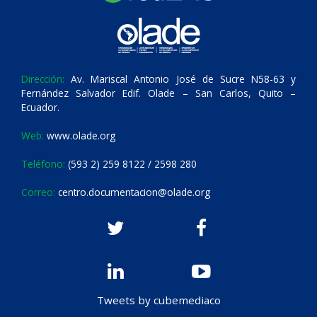
Dirección:
Av. Mariscal Antonio José de Sucre N58-63 y
Fernández Salvador Edif. Olade – San Carlos, Quito –
Ecuador.
Web:
www.olade.org
Teléfono:
(593 2) 259 8122 / 2598 280
Correo:
centro.documentacion@olade.org
Tweets by cubemediaco