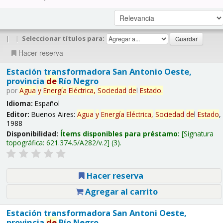
|
|
Seleccionar títulos para:
Hacer reserva
Estación transformadora San Antonio Oeste,
provincia
de
Río Negro
por
Agua
y
Energía
Eléctrica,
Sociedad
de
l
Estado
.
Idioma:
Español
Editor:
Buenos Aires:
Agua
y
Energía
Eléctrica,
Sociedad
de
l
Estado
,
1988
Disponibilidad:
Ítems disponibles para préstamo:
Signatura
topográfica:
621.374.5/A282/v.2
(3).
Hacer reserva
Agregar al carrito
Estación transformadora San Antoni Oeste,
provincia
de
Río Negro