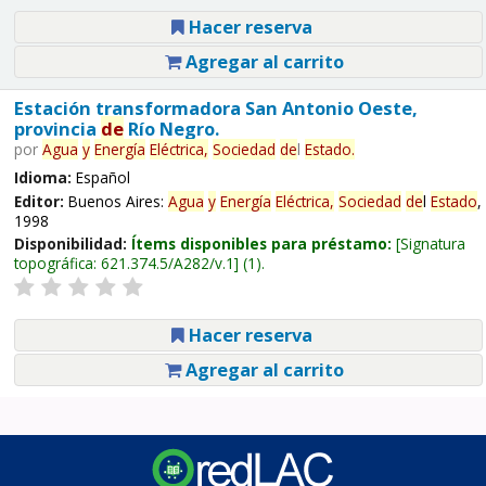
Hacer reserva
Agregar al carrito
Estación transformadora San Antonio Oeste,
provincia
de
Río Negro.
por
Agua
y
Energía
Eléctrica,
Sociedad
de
l
Estado
.
Idioma:
Español
Editor:
Buenos Aires:
Agua
y
Energía
Eléctrica,
Sociedad
de
l
Estado
,
1998
Disponibilidad:
Ítems disponibles para préstamo:
Signatura
topográfica:
621.374.5/A282/v.1
(1).
Hacer reserva
Agregar al carrito