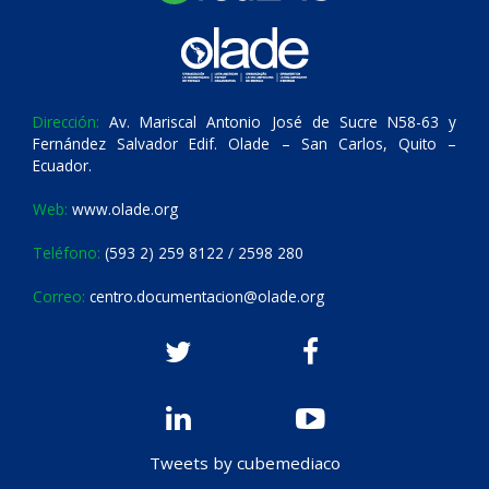
Dirección:
Av. Mariscal Antonio José de Sucre N58-63 y
Fernández Salvador Edif. Olade – San Carlos, Quito –
Ecuador.
Web:
www.olade.org
Teléfono:
(593 2) 259 8122 / 2598 280
Correo:
centro.documentacion@olade.org
Tweets by cubemediaco