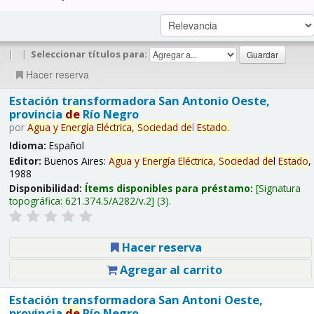
|
|
Seleccionar títulos para:
Hacer reserva
Estación transformadora San Antonio Oeste,
provincia
de
Río Negro
por
Agua
y
Energía
Eléctrica,
Sociedad
de
l
Estado
.
Idioma:
Español
Editor:
Buenos Aires:
Agua
y
Energía
Eléctrica,
Sociedad
de
l
Estado
,
1988
Disponibilidad:
Ítems disponibles para préstamo:
Signatura
topográfica:
621.374.5/A282/v.2
(3).
Hacer reserva
Agregar al carrito
Estación transformadora San Antoni Oeste,
provincia
de
Río Negro