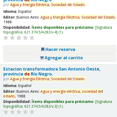
por
Agua
y
Energía
Eléctrica,
Sociedad
de
l
Estado
.
Idioma:
Español
Editor:
Buenos Aires:
Agua
y
Energía
Eléctrica,
Sociedad
de
l
Estado
,
1988
Disponibilidad:
Ítems disponibles para préstamo:
Signatura
topográfica:
621.374.5/A282/v.4
(1).
Hacer reserva
Agregar al carrito
Estacion transformadora San Antonio Oeste,
provincia
de
Río Negro.
por
Agua
y
Energía
Eléctrica,
Sociedad
de
l
Estado
.
Idioma:
Español
Editor:
Buenos Aires:
Agua
y
energía
eléctrica,
sociedad
de
l
estado
, 1988
Disponibilidad:
Ítems disponibles para préstamo:
Signatura
topográfica:
621.374.5/A282/v.3
(1).