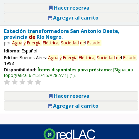
Hacer reserva
Agregar al carrito
Estación transformadora San Antonio Oeste,
provincia
de
Río Negro.
por
Agua
y
Energía
Eléctrica,
Sociedad
de
l
Estado
.
Idioma:
Español
Editor:
Buenos Aires:
Agua
y
Energía
Eléctrica,
Sociedad
de
l
Estado
,
1998
Disponibilidad:
Ítems disponibles para préstamo:
Signatura
topográfica:
621.374.5/A282/v.1
(1).
Hacer reserva
Agregar al carrito