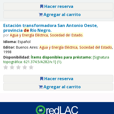
Hacer reserva
Agregar al carrito
Estación transformadora San Antonio Oeste,
provincia
de
Río Negro.
por
Agua
y
Energía
Eléctrica,
Sociedad
de
l
Estado
.
Idioma:
Español
Editor:
Buenos Aires:
Agua
y
Energía
Eléctrica,
Sociedad
de
l
Estado
,
1998
Disponibilidad:
Ítems disponibles para préstamo:
Signatura
topográfica:
621.374.5/A282/v.1
(1).
Hacer reserva
Agregar al carrito