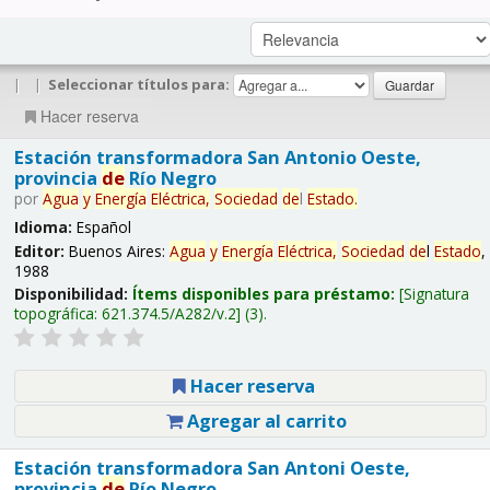
|
|
Seleccionar títulos para:
Hacer reserva
Estación transformadora San Antonio Oeste,
provincia
de
Río Negro
por
Agua
y
Energía
Eléctrica,
Sociedad
de
l
Estado
.
Idioma:
Español
Editor:
Buenos Aires:
Agua
y
Energía
Eléctrica,
Sociedad
de
l
Estado
,
1988
Disponibilidad:
Ítems disponibles para préstamo:
Signatura
topográfica:
621.374.5/A282/v.2
(3).
Hacer reserva
Agregar al carrito
Estación transformadora San Antoni Oeste,
provincia
de
Río Negro