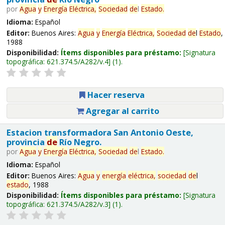
por
Agua
y
Energía
Eléctrica,
Sociedad
de
l
Estado
.
Idioma:
Español
Editor:
Buenos Aires:
Agua
y
Energía
Eléctrica,
Sociedad
de
l
Estado
,
1988
Disponibilidad:
Ítems disponibles para préstamo:
Signatura
topográfica:
621.374.5/A282/v.4
(1).
Hacer reserva
Agregar al carrito
Estacion transformadora San Antonio Oeste,
provincia
de
Río Negro.
por
Agua
y
Energía
Eléctrica,
Sociedad
de
l
Estado
.
Idioma:
Español
Editor:
Buenos Aires:
Agua
y
energía
eléctrica,
sociedad
de
l
estado
, 1988
Disponibilidad:
Ítems disponibles para préstamo:
Signatura
topográfica:
621.374.5/A282/v.3
(1).