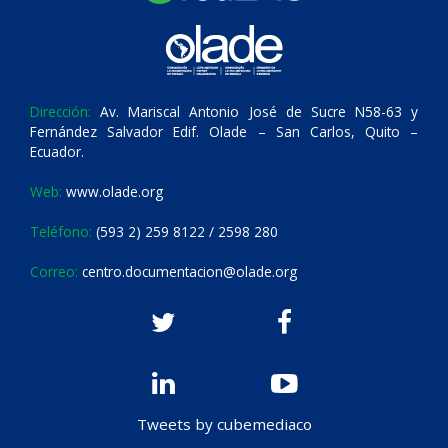
Dirección:
Av. Mariscal Antonio José de Sucre N58-63 y
Fernández Salvador Edif. Olade – San Carlos, Quito –
Ecuador.
Web:
www.olade.org
Teléfono:
(593 2) 259 8122 / 2598 280
Correo:
centro.documentacion@olade.org
Tweets by cubemediaco