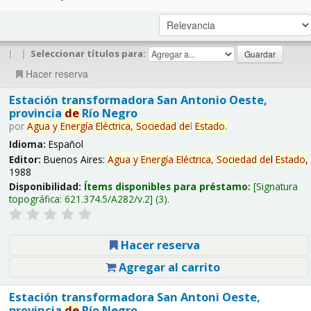
|
|
Seleccionar títulos para:
Hacer reserva
Estación transformadora San Antonio Oeste,
provincia
de
Río Negro
por
Agua
y
Energía
Eléctrica,
Sociedad
de
l
Estado
.
Idioma:
Español
Editor:
Buenos Aires:
Agua
y
Energía
Eléctrica,
Sociedad
de
l
Estado
,
1988
Disponibilidad:
Ítems disponibles para préstamo:
Signatura
topográfica:
621.374.5/A282/v.2
(3).
Hacer reserva
Agregar al carrito
Estación transformadora San Antoni Oeste,
provincia
de
Río Negro