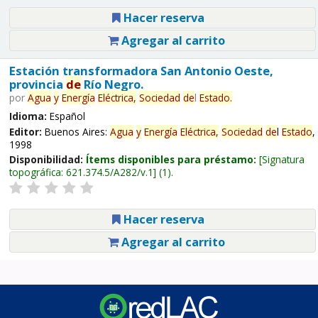
Hacer reserva
Agregar al carrito
Estación transformadora San Antonio Oeste,
provincia
de
Río Negro.
por
Agua
y
Energía
Eléctrica,
Sociedad
de
l
Estado
.
Idioma:
Español
Editor:
Buenos Aires:
Agua
y
Energía
Eléctrica,
Sociedad
de
l
Estado
,
1998
Disponibilidad:
Ítems disponibles para préstamo:
Signatura
topográfica:
621.374.5/A282/v.1
(1).
Hacer reserva
Agregar al carrito