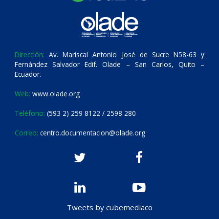
Dirección:
Av. Mariscal Antonio José de Sucre N58-63 y
Fernández Salvador Edif. Olade – San Carlos, Quito –
Ecuador.
Web:
www.olade.org
Teléfono:
(593 2) 259 8122 / 2598 280
Correo:
centro.documentacion@olade.org
Tweets by cubemediaco