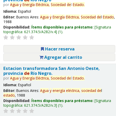
por
Agua
y
Energía
Eléctrica,
Sociedad
de
l
Estado
.
Idioma:
Español
Editor:
Buenos Aires:
Agua
y
Energía
Eléctrica,
Sociedad
de
l
Estado
,
1988
Disponibilidad:
Ítems disponibles para préstamo:
Signatura
topográfica:
621.374.5/A282/v.4
(1).
Hacer reserva
Agregar al carrito
Estacion transformadora San Antonio Oeste,
provincia
de
Río Negro.
por
Agua
y
Energía
Eléctrica,
Sociedad
de
l
Estado
.
Idioma:
Español
Editor:
Buenos Aires:
Agua
y
energía
eléctrica,
sociedad
de
l
estado
, 1988
Disponibilidad:
Ítems disponibles para préstamo:
Signatura
topográfica:
621.374.5/A282/v.3
(1).