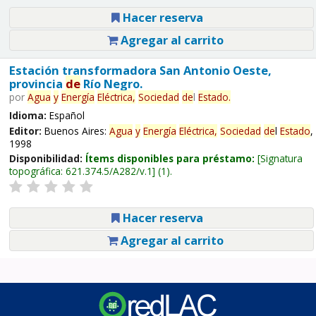
Hacer reserva
Agregar al carrito
Estación transformadora San Antonio Oeste,
provincia
de
Río Negro.
por
Agua
y
Energía
Eléctrica,
Sociedad
de
l
Estado
.
Idioma:
Español
Editor:
Buenos Aires:
Agua
y
Energía
Eléctrica,
Sociedad
de
l
Estado
,
1998
Disponibilidad:
Ítems disponibles para préstamo:
Signatura
topográfica:
621.374.5/A282/v.1
(1).
Hacer reserva
Agregar al carrito