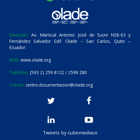
Dirección:
Av. Mariscal Antonio José de Sucre N58-63 y
Fernández Salvador Edif. Olade – San Carlos, Quito –
Ecuador.
Web:
www.olade.org
Teléfono:
(593 2) 259 8122 / 2598 280
Correo:
centro.documentacion@olade.org
Tweets by cubemediaco