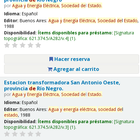
por
Agua
y
Energía
Eléctrica,
Sociedad
de
l
Estado
.
Idioma:
Español
Editor:
Buenos Aires:
Agua
y
Energía
Eléctrica,
Sociedad
de
l
Estado
,
1988
Disponibilidad:
Ítems disponibles para préstamo:
Signatura
topográfica:
621.374.5/A282/v.4
(1).
Hacer reserva
Agregar al carrito
Estacion transformadora San Antonio Oeste,
provincia
de
Río Negro.
por
Agua
y
Energía
Eléctrica,
Sociedad
de
l
Estado
.
Idioma:
Español
Editor:
Buenos Aires:
Agua
y
energía
eléctrica,
sociedad
de
l
estado
, 1988
Disponibilidad:
Ítems disponibles para préstamo:
Signatura
topográfica:
621.374.5/A282/v.3
(1).