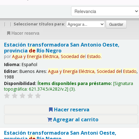
|
|
Seleccionar títulos para:
Hacer reserva
Estación transformadora San Antonio Oeste,
provincia
de
Río Negro
por
Agua
y
Energía
Eléctrica,
Sociedad
de
l
Estado
.
Idioma:
Español
Editor:
Buenos Aires:
Agua
y
Energía
Eléctrica,
Sociedad
de
l
Estado
,
1988
Disponibilidad:
Ítems disponibles para préstamo:
Signatura
topográfica:
621.374.5/A282/v.2
(3).
Hacer reserva
Agregar al carrito
Estación transformadora San Antoni Oeste,
provincia
de
Río Negro