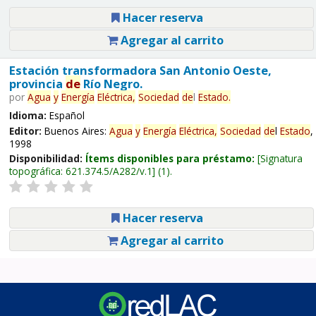
Hacer reserva
Agregar al carrito
Estación transformadora San Antonio Oeste,
provincia
de
Río Negro.
por
Agua
y
Energía
Eléctrica,
Sociedad
de
l
Estado
.
Idioma:
Español
Editor:
Buenos Aires:
Agua
y
Energía
Eléctrica,
Sociedad
de
l
Estado
,
1998
Disponibilidad:
Ítems disponibles para préstamo:
Signatura
topográfica:
621.374.5/A282/v.1
(1).
Hacer reserva
Agregar al carrito