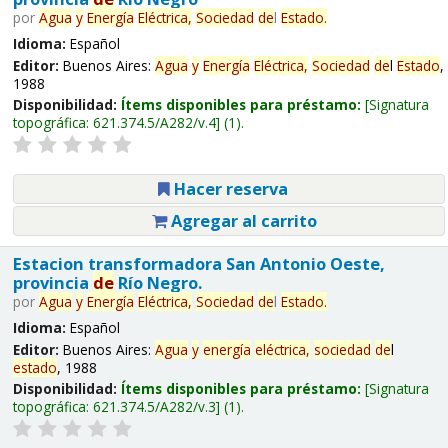
por
Agua
y
Energía
Eléctrica,
Sociedad
de
l
Estado
.
Idioma:
Español
Editor:
Buenos Aires:
Agua
y
Energía
Eléctrica,
Sociedad
de
l
Estado
,
1988
Disponibilidad:
Ítems disponibles para préstamo:
Signatura
topográfica:
621.374.5/A282/v.4
(1).
Hacer reserva
Agregar al carrito
Estacion transformadora San Antonio Oeste,
provincia
de
Río Negro.
por
Agua
y
Energía
Eléctrica,
Sociedad
de
l
Estado
.
Idioma:
Español
Editor:
Buenos Aires:
Agua
y
energía
eléctrica,
sociedad
de
l
estado
, 1988
Disponibilidad:
Ítems disponibles para préstamo:
Signatura
topográfica:
621.374.5/A282/v.3
(1).