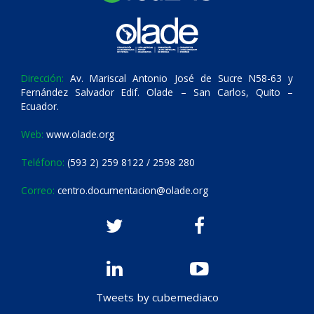
Dirección:
Av. Mariscal Antonio José de Sucre N58-63 y
Fernández Salvador Edif. Olade – San Carlos, Quito –
Ecuador.
Web:
www.olade.org
Teléfono:
(593 2) 259 8122 / 2598 280
Correo:
centro.documentacion@olade.org
Tweets by cubemediaco