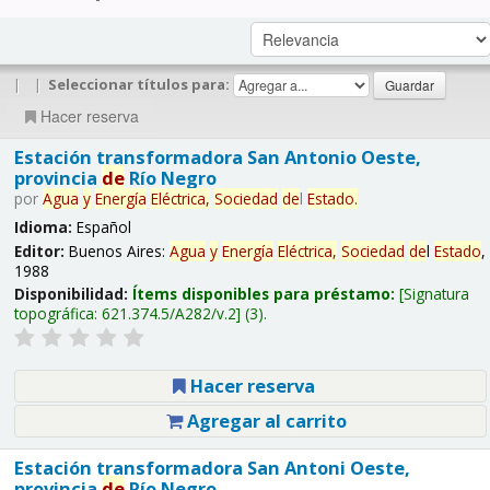
|
|
Seleccionar títulos para:
Hacer reserva
Estación transformadora San Antonio Oeste,
provincia
de
Río Negro
por
Agua
y
Energía
Eléctrica,
Sociedad
de
l
Estado
.
Idioma:
Español
Editor:
Buenos Aires:
Agua
y
Energía
Eléctrica,
Sociedad
de
l
Estado
,
1988
Disponibilidad:
Ítems disponibles para préstamo:
Signatura
topográfica:
621.374.5/A282/v.2
(3).
Hacer reserva
Agregar al carrito
Estación transformadora San Antoni Oeste,
provincia
de
Río Negro