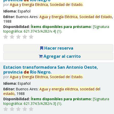
por
Agua
y
Energía
Eléctrica,
Sociedad
de
l
Estado
.
Idioma:
Español
Editor:
Buenos Aires:
Agua
y
Energía
Eléctrica,
Sociedad
de
l
Estado
,
1988
Disponibilidad:
Ítems disponibles para préstamo:
Signatura
topográfica:
621.374.5/A282/v.4
(1).
Hacer reserva
Agregar al carrito
Estacion transformadora San Antonio Oeste,
provincia
de
Río Negro.
por
Agua
y
Energía
Eléctrica,
Sociedad
de
l
Estado
.
Idioma:
Español
Editor:
Buenos Aires:
Agua
y
energía
eléctrica,
sociedad
de
l
estado
, 1988
Disponibilidad:
Ítems disponibles para préstamo:
Signatura
topográfica:
621.374.5/A282/v.3
(1).