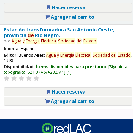
Hacer reserva
Agregar al carrito
Estación transformadora San Antonio Oeste,
provincia
de
Río Negro.
por
Agua
y
Energía
Eléctrica,
Sociedad
de
l
Estado
.
Idioma:
Español
Editor:
Buenos Aires:
Agua
y
Energía
Eléctrica,
Sociedad
de
l
Estado
,
1998
Disponibilidad:
Ítems disponibles para préstamo:
Signatura
topográfica:
621.374.5/A282/v.1
(1).
Hacer reserva
Agregar al carrito