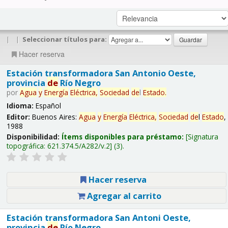
|
|
Seleccionar títulos para:
Hacer reserva
Estación transformadora San Antonio Oeste,
provincia
de
Río Negro
por
Agua
y
Energía
Eléctrica,
Sociedad
de
l
Estado
.
Idioma:
Español
Editor:
Buenos Aires:
Agua
y
Energía
Eléctrica,
Sociedad
de
l
Estado
,
1988
Disponibilidad:
Ítems disponibles para préstamo:
Signatura
topográfica:
621.374.5/A282/v.2
(3).
Hacer reserva
Agregar al carrito
Estación transformadora San Antoni Oeste,
provincia
de
Río Negro