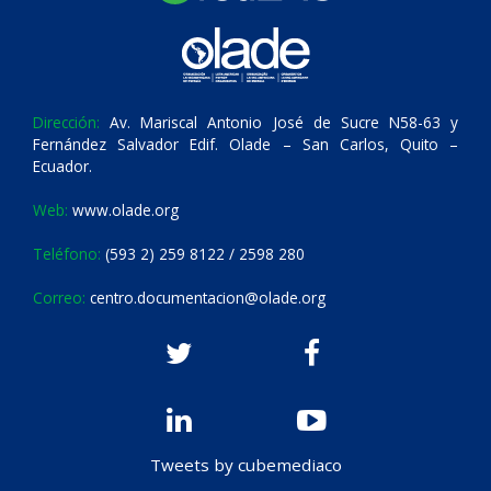
Dirección:
Av. Mariscal Antonio José de Sucre N58-63 y
Fernández Salvador Edif. Olade – San Carlos, Quito –
Ecuador.
Web:
www.olade.org
Teléfono:
(593 2) 259 8122 / 2598 280
Correo:
centro.documentacion@olade.org
Tweets by cubemediaco