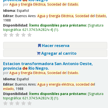
por
Agua
y
Energía
Eléctrica,
Sociedad
de
l
Estado
.
Idioma:
Español
Editor:
Buenos Aires:
Agua
y
Energía
Eléctrica,
Sociedad
de
l
Estado
,
1988
Disponibilidad:
Ítems disponibles para préstamo:
Signatura
topográfica:
621.374.5/A282/v.4
(1).
Hacer reserva
Agregar al carrito
Estacion transformadora San Antonio Oeste,
provincia
de
Río Negro.
por
Agua
y
Energía
Eléctrica,
Sociedad
de
l
Estado
.
Idioma:
Español
Editor:
Buenos Aires:
Agua
y
energía
eléctrica,
sociedad
de
l
estado
, 1988
Disponibilidad:
Ítems disponibles para préstamo:
Signatura
topográfica:
621.374.5/A282/v.3
(1).