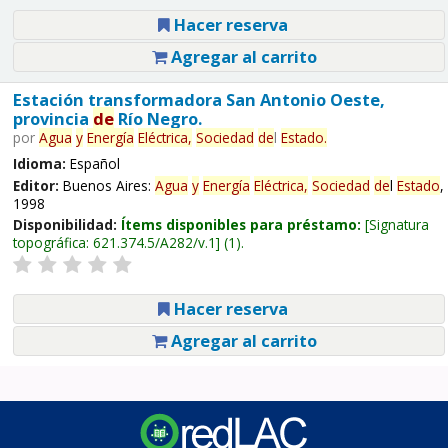
Hacer reserva
Agregar al carrito
Estación transformadora San Antonio Oeste,
provincia
de
Río Negro.
por
Agua
y
Energía
Eléctrica,
Sociedad
de
l
Estado
.
Idioma:
Español
Editor:
Buenos Aires:
Agua
y
Energía
Eléctrica,
Sociedad
de
l
Estado
,
1998
Disponibilidad:
Ítems disponibles para préstamo:
Signatura
topográfica:
621.374.5/A282/v.1
(1).
Hacer reserva
Agregar al carrito