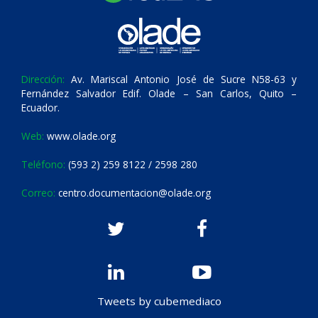
Dirección:
Av. Mariscal Antonio José de Sucre N58-63 y
Fernández Salvador Edif. Olade – San Carlos, Quito –
Ecuador.
Web:
www.olade.org
Teléfono:
(593 2) 259 8122 / 2598 280
Correo:
centro.documentacion@olade.org
Tweets by cubemediaco