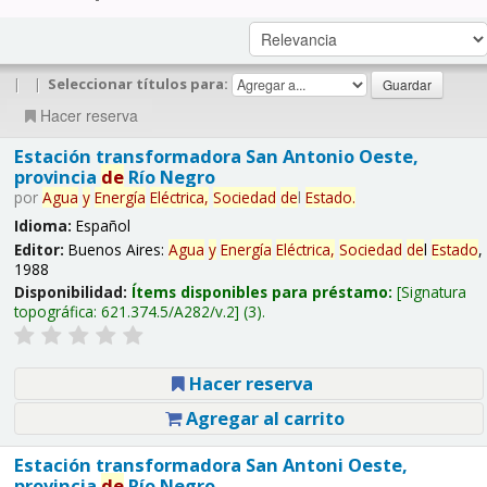
|
|
Seleccionar títulos para:
Hacer reserva
Estación transformadora San Antonio Oeste,
provincia
de
Río Negro
por
Agua
y
Energía
Eléctrica,
Sociedad
de
l
Estado
.
Idioma:
Español
Editor:
Buenos Aires:
Agua
y
Energía
Eléctrica,
Sociedad
de
l
Estado
,
1988
Disponibilidad:
Ítems disponibles para préstamo:
Signatura
topográfica:
621.374.5/A282/v.2
(3).
Hacer reserva
Agregar al carrito
Estación transformadora San Antoni Oeste,
provincia
de
Río Negro