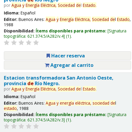
por
Agua
y
Energía
Eléctrica,
Sociedad
de
l
Estado
.
Idioma:
Español
Editor:
Buenos Aires:
Agua
y
Energía
Eléctrica,
Sociedad
de
l
Estado
,
1988
Disponibilidad:
Ítems disponibles para préstamo:
Signatura
topográfica:
621.374.5/A282/v.4
(1).
Hacer reserva
Agregar al carrito
Estacion transformadora San Antonio Oeste,
provincia
de
Río Negro.
por
Agua
y
Energía
Eléctrica,
Sociedad
de
l
Estado
.
Idioma:
Español
Editor:
Buenos Aires:
Agua
y
energía
eléctrica,
sociedad
de
l
estado
, 1988
Disponibilidad:
Ítems disponibles para préstamo:
Signatura
topográfica:
621.374.5/A282/v.3
(1).