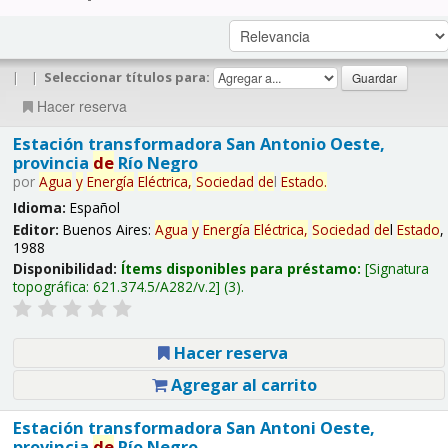
|
|
Seleccionar títulos para:
Hacer reserva
Estación transformadora San Antonio Oeste,
provincia
de
Río Negro
por
Agua
y
Energía
Eléctrica,
Sociedad
de
l
Estado
.
Idioma:
Español
Editor:
Buenos Aires:
Agua
y
Energía
Eléctrica,
Sociedad
de
l
Estado
,
1988
Disponibilidad:
Ítems disponibles para préstamo:
Signatura
topográfica:
621.374.5/A282/v.2
(3).
Hacer reserva
Agregar al carrito
Estación transformadora San Antoni Oeste,
provincia
de
Río Negro