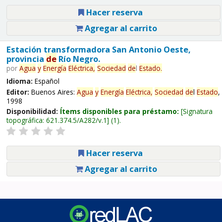
Hacer reserva
Agregar al carrito
Estación transformadora San Antonio Oeste,
provincia
de
Río Negro.
por
Agua
y
Energía
Eléctrica,
Sociedad
de
l
Estado
.
Idioma:
Español
Editor:
Buenos Aires:
Agua
y
Energía
Eléctrica,
Sociedad
de
l
Estado
,
1998
Disponibilidad:
Ítems disponibles para préstamo:
Signatura
topográfica:
621.374.5/A282/v.1
(1).
Hacer reserva
Agregar al carrito