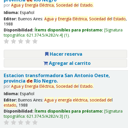
por
Agua
y
Energía
Eléctrica,
Sociedad
de
l
Estado
.
Idioma:
Español
Editor:
Buenos Aires:
Agua
y
Energía
Eléctrica,
Sociedad
de
l
Estado
,
1988
Disponibilidad:
Ítems disponibles para préstamo:
Signatura
topográfica:
621.374.5/A282/v.4
(1).
Hacer reserva
Agregar al carrito
Estacion transformadora San Antonio Oeste,
provincia
de
Río Negro.
por
Agua
y
Energía
Eléctrica,
Sociedad
de
l
Estado
.
Idioma:
Español
Editor:
Buenos Aires:
Agua
y
energía
eléctrica,
sociedad
de
l
estado
, 1988
Disponibilidad:
Ítems disponibles para préstamo:
Signatura
topográfica:
621.374.5/A282/v.3
(1).