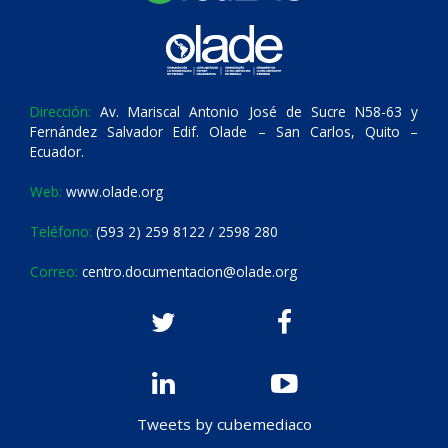
Dirección:
Av. Mariscal Antonio José de Sucre N58-63 y
Fernández Salvador Edif. Olade – San Carlos, Quito –
Ecuador.
Web:
www.olade.org
Teléfono:
(593 2) 259 8122 / 2598 280
Correo:
centro.documentacion@olade.org
Tweets by cubemediaco