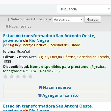
|
|
Seleccionar títulos para:
Hacer reserva
Estación transformadora San Antonio Oeste,
provincia
de
Río Negro
por
Agua
y
Energía
Eléctrica,
Sociedad
de
l
Estado
.
Idioma:
Español
Editor:
Buenos Aires:
Agua
y
Energía
Eléctrica,
Sociedad
de
l
Estado
,
1988
Disponibilidad:
Ítems disponibles para préstamo:
Signatura
topográfica:
621.374.5/A282/v.2
(3).
Hacer reserva
Agregar al carrito
Estación transformadora San Antoni Oeste,
provincia
de
Río Negro