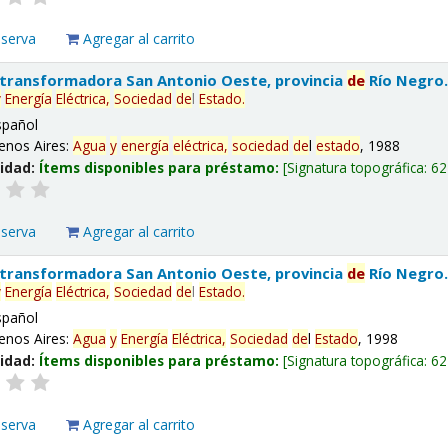
eserva
Agregar al carrito
 transformadora San Antonio Oeste, provincia
de
Río Negro
y
Energía
Eléctrica,
Sociedad
de
l
Estado
.
spañol
enos Aires:
Agua
y
energía
eléctrica,
sociedad
de
l
estado
, 1988
lidad:
Ítems disponibles para préstamo:
Signatura topográfica:
62
eserva
Agregar al carrito
 transformadora San Antonio Oeste, provincia
de
Río Negro
y
Energía
Eléctrica,
Sociedad
de
l
Estado
.
spañol
enos Aires:
Agua
y
Energía
Eléctrica,
Sociedad
de
l
Estado
, 1998
lidad:
Ítems disponibles para préstamo:
Signatura topográfica:
62
eserva
Agregar al carrito