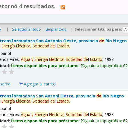
tornó 4 resultados.
|
Seleccionar todo
Limpiar todo
|
Seleccionar títulos para:
o
 transformadora San Antonio Oeste, provincia
de
Río Negro
y
Energía
Eléctrica,
Sociedad
de
l
Estado
.
spañol
enos Aires:
Agua
y
Energía
Eléctrica,
Sociedad
de
l
Estado
, 1988
lidad:
Ítems disponibles para préstamo:
Signatura topográfica:
62
eserva
Agregar al carrito
 transformadora San Antoni Oeste, provincia
de
Río Negro
y
Energía
Eléctrica,
Sociedad
de
l
Estado
.
spañol
enos Aires:
Agua
y
Energía
Eléctrica,
Sociedad
de
l
Estado
, 1988
lidad:
Ítems disponibles para préstamo:
Signatura topográfica:
62