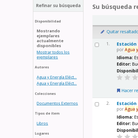
Refinar su búsqueda
Su búsqueda re
Disponibilidad
Mostrando
Quitar resaltad
ejemplares
actualmente
1.
Estación
disponibles
por
Agua
Mostrar todos los
ejemplares
Idioma:
E
Editor:
Bu
Autores
Disponibi
Agua y Energía Eléct...
Agua y Energía Eléct...
Hacer r
Colecciones
2.
Estación
Documentos Externos
por
Agua
Tipos de ítem
Idioma:
E
Libros
Editor:
Bu
Disponibi
Lugares