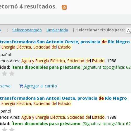
tornó 4 resultados.
|
Seleccionar todo
Limpiar todo
|
Seleccionar títulos para:
o
 transformadora San Antonio Oeste, provincia
de
Río Negro
y
Energía
Eléctrica,
Sociedad
de
l
Estado
.
spañol
enos Aires:
Agua
y
Energía
Eléctrica,
Sociedad
de
l
Estado
, 1988
lidad:
Ítems disponibles para préstamo:
Signatura topográfica:
62
eserva
Agregar al carrito
 transformadora San Antoni Oeste, provincia
de
Río Negro
y
Energía
Eléctrica,
Sociedad
de
l
Estado
.
spañol
enos Aires:
Agua
y
Energía
Eléctrica,
Sociedad
de
l
Estado
, 1988
lidad:
Ítems disponibles para préstamo:
Signatura topográfica:
62