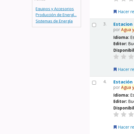
Equipos y Accesorios
Hacer r
Producción de Energí...
Sistemas de Energía
3.
Estacion
por
Agua
Idioma:
E
Editor:
Bu
Disponibi
Hacer r
4.
Estación
por
Agua
Idioma:
E
Editor:
Bu
Disponibi
Hacer r