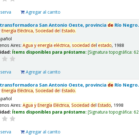
eserva
Agregar al carrito
 transformadora San Antonio Oeste, provincia
de
Río Negro
y
Energía
Eléctrica,
Sociedad
de
l
Estado
.
spañol
enos Aires:
Agua
y
energía
eléctrica,
sociedad
de
l
estado
, 1988
lidad:
Ítems disponibles para préstamo:
Signatura topográfica:
62
eserva
Agregar al carrito
 transformadora San Antonio Oeste, provincia
de
Río Negro
y
Energía
Eléctrica,
Sociedad
de
l
Estado
.
spañol
enos Aires:
Agua
y
Energía
Eléctrica,
Sociedad
de
l
Estado
, 1998
lidad:
Ítems disponibles para préstamo:
Signatura topográfica:
62
eserva
Agregar al carrito