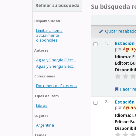
Refinar su búsqueda
Su búsqueda re
Disponibilidad
Limitar a ítems
Quitar resaltad
actualmente
disponibles.
1.
Estación
por
Agua
Autores
Idioma:
E
Agua y Energía Eléct...
Editor:
Bu
Agua y Energía Eléct...
Disponibi
Colecciones
Documentos Externos
Hacer r
Tipos de ítem
2.
Estación
Libros
por
Agua
Idioma:
E
Lugares
Editor:
Bu
Argentina
Disponibi
Temas