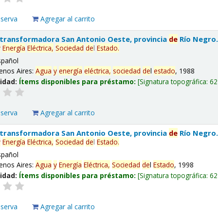
eserva
Agregar al carrito
 transformadora San Antonio Oeste, provincia
de
Río Negro
y
Energía
Eléctrica,
Sociedad
de
l
Estado
.
spañol
enos Aires:
Agua
y
energía
eléctrica,
sociedad
de
l
estado
, 1988
lidad:
Ítems disponibles para préstamo:
Signatura topográfica:
62
eserva
Agregar al carrito
 transformadora San Antonio Oeste, provincia
de
Río Negro
y
Energía
Eléctrica,
Sociedad
de
l
Estado
.
spañol
enos Aires:
Agua
y
Energía
Eléctrica,
Sociedad
de
l
Estado
, 1998
lidad:
Ítems disponibles para préstamo:
Signatura topográfica:
62
eserva
Agregar al carrito