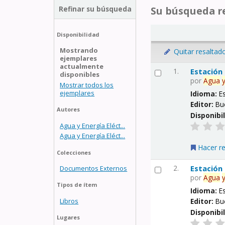
Refinar su búsqueda
Su búsqueda re
Disponibilidad
Mostrando
Quitar resaltad
ejemplares
actualmente
1.
Estación
disponibles
por
Agua
Mostrar todos los
ejemplares
Idioma:
E
Editor:
Bu
Autores
Disponibi
Agua y Energía Eléct...
Agua y Energía Eléct...
Hacer r
Colecciones
2.
Estación
Documentos Externos
por
Agua
Tipos de ítem
Idioma:
E
Libros
Editor:
Bu
Disponibi
Lugares