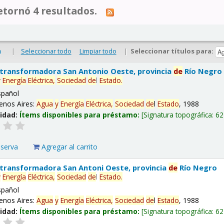
tornó 4 resultados.
|
Seleccionar todo
Limpiar todo
|
Seleccionar títulos para:
o
 transformadora San Antonio Oeste, provincia
de
Río Negro
y
Energía
Eléctrica,
Sociedad
de
l
Estado
.
spañol
enos Aires:
Agua
y
Energía
Eléctrica,
Sociedad
de
l
Estado
, 1988
lidad:
Ítems disponibles para préstamo:
Signatura topográfica:
62
eserva
Agregar al carrito
 transformadora San Antoni Oeste, provincia
de
Río Negro
y
Energía
Eléctrica,
Sociedad
de
l
Estado
.
spañol
enos Aires:
Agua
y
Energía
Eléctrica,
Sociedad
de
l
Estado
, 1988
lidad:
Ítems disponibles para préstamo:
Signatura topográfica:
62