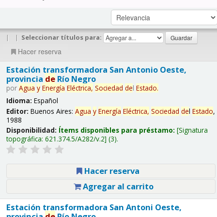
|
|
Seleccionar títulos para:
Hacer reserva
Estación transformadora San Antonio Oeste,
provincia
de
Río Negro
por
Agua
y
Energía
Eléctrica,
Sociedad
de
l
Estado
.
Idioma:
Español
Editor:
Buenos Aires:
Agua
y
Energía
Eléctrica,
Sociedad
de
l
Estado
,
1988
Disponibilidad:
Ítems disponibles para préstamo:
Signatura
topográfica:
621.374.5/A282/v.2
(3).
Hacer reserva
Agregar al carrito
Estación transformadora San Antoni Oeste,
provincia
de
Río Negro