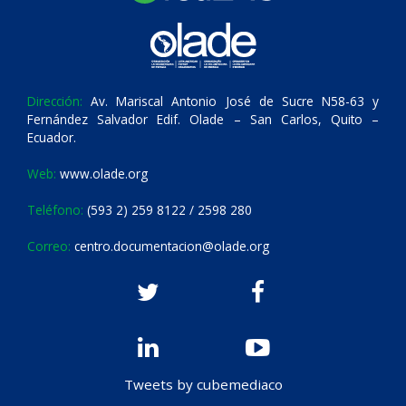
Dirección:
Av. Mariscal Antonio José de Sucre N58-63 y
Fernández Salvador Edif. Olade – San Carlos, Quito –
Ecuador.
Web:
www.olade.org
Teléfono:
(593 2) 259 8122 / 2598 280
Correo:
centro.documentacion@olade.org
Tweets by cubemediaco