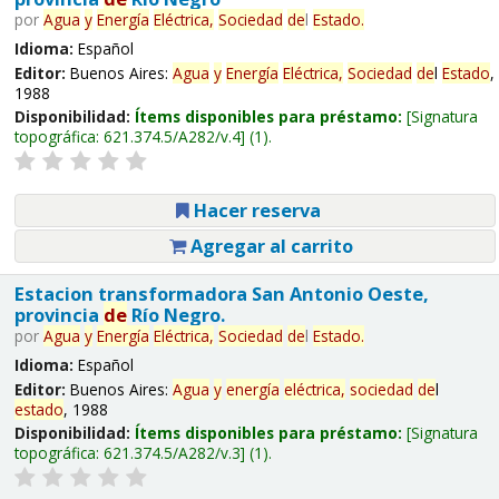
por
Agua
y
Energía
Eléctrica,
Sociedad
de
l
Estado
.
Idioma:
Español
Editor:
Buenos Aires:
Agua
y
Energía
Eléctrica,
Sociedad
de
l
Estado
,
1988
Disponibilidad:
Ítems disponibles para préstamo:
Signatura
topográfica:
621.374.5/A282/v.4
(1).
Hacer reserva
Agregar al carrito
Estacion transformadora San Antonio Oeste,
provincia
de
Río Negro.
por
Agua
y
Energía
Eléctrica,
Sociedad
de
l
Estado
.
Idioma:
Español
Editor:
Buenos Aires:
Agua
y
energía
eléctrica,
sociedad
de
l
estado
, 1988
Disponibilidad:
Ítems disponibles para préstamo:
Signatura
topográfica:
621.374.5/A282/v.3
(1).