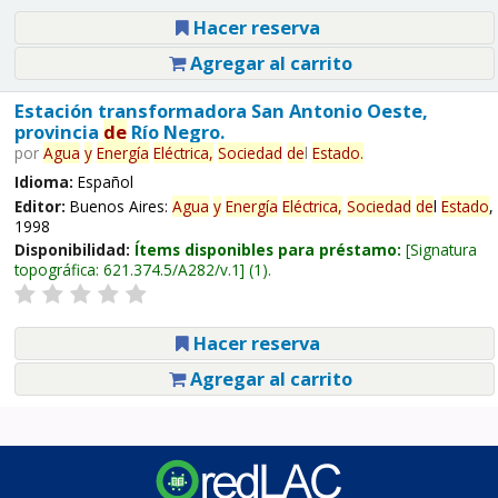
Hacer reserva
Agregar al carrito
Estación transformadora San Antonio Oeste,
provincia
de
Río Negro.
por
Agua
y
Energía
Eléctrica,
Sociedad
de
l
Estado
.
Idioma:
Español
Editor:
Buenos Aires:
Agua
y
Energía
Eléctrica,
Sociedad
de
l
Estado
,
1998
Disponibilidad:
Ítems disponibles para préstamo:
Signatura
topográfica:
621.374.5/A282/v.1
(1).
Hacer reserva
Agregar al carrito