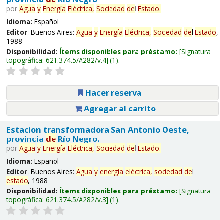
por
Agua
y
Energía
Eléctrica,
Sociedad
de
l
Estado
.
Idioma:
Español
Editor:
Buenos Aires:
Agua
y
Energía
Eléctrica,
Sociedad
de
l
Estado
,
1988
Disponibilidad:
Ítems disponibles para préstamo:
Signatura
topográfica:
621.374.5/A282/v.4
(1).
Hacer reserva
Agregar al carrito
Estacion transformadora San Antonio Oeste,
provincia
de
Río Negro.
por
Agua
y
Energía
Eléctrica,
Sociedad
de
l
Estado
.
Idioma:
Español
Editor:
Buenos Aires:
Agua
y
energía
eléctrica,
sociedad
de
l
estado
, 1988
Disponibilidad:
Ítems disponibles para préstamo:
Signatura
topográfica:
621.374.5/A282/v.3
(1).