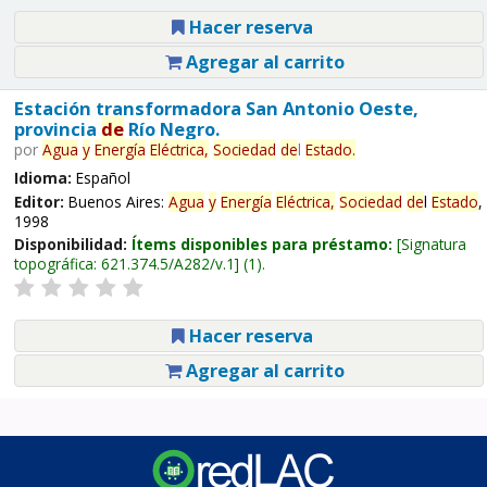
Hacer reserva
Agregar al carrito
Estación transformadora San Antonio Oeste,
provincia
de
Río Negro.
por
Agua
y
Energía
Eléctrica,
Sociedad
de
l
Estado
.
Idioma:
Español
Editor:
Buenos Aires:
Agua
y
Energía
Eléctrica,
Sociedad
de
l
Estado
,
1998
Disponibilidad:
Ítems disponibles para préstamo:
Signatura
topográfica:
621.374.5/A282/v.1
(1).
Hacer reserva
Agregar al carrito