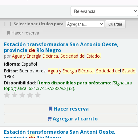
|
|
Seleccionar títulos para:
Hacer reserva
Estación transformadora San Antonio Oeste,
provincia
de
Río Negro
por
Agua
y
Energía
Eléctrica,
Sociedad
de
l
Estado
.
Idioma:
Español
Editor:
Buenos Aires:
Agua
y
Energía
Eléctrica,
Sociedad
de
l
Estado
,
1988
Disponibilidad:
Ítems disponibles para préstamo:
Signatura
topográfica:
621.374.5/A282/v.2
(3).
Hacer reserva
Agregar al carrito
Estación transformadora San Antoni Oeste,
provincia
de
Río Negro