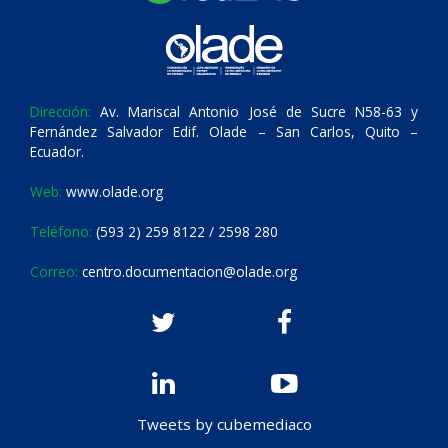
Dirección:
Av. Mariscal Antonio José de Sucre N58-63 y
Fernández Salvador Edif. Olade – San Carlos, Quito –
Ecuador.
Web:
www.olade.org
Teléfono:
(593 2) 259 8122 / 2598 280
Correo:
centro.documentacion@olade.org
Tweets by cubemediaco