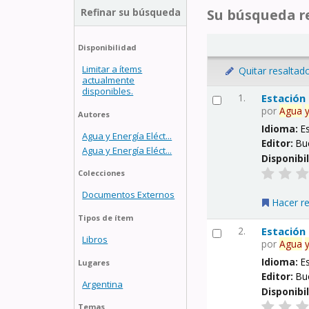
Refinar su búsqueda
Su búsqueda re
Disponibilidad
Limitar a ítems
Quitar resaltad
actualmente
disponibles.
1.
Estación
por
Agua
Autores
Idioma:
E
Agua y Energía Eléct...
Editor:
Bu
Agua y Energía Eléct...
Disponibi
Colecciones
Documentos Externos
Hacer r
Tipos de ítem
2.
Estación
Libros
por
Agua
Idioma:
E
Lugares
Editor:
Bu
Argentina
Disponibi
Temas