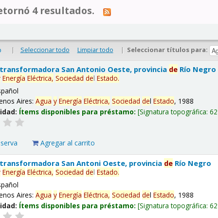
tornó 4 resultados.
|
Seleccionar todo
Limpiar todo
|
Seleccionar títulos para:
o
 transformadora San Antonio Oeste, provincia
de
Río Negro
y
Energía
Eléctrica,
Sociedad
de
l
Estado
.
spañol
enos Aires:
Agua
y
Energía
Eléctrica,
Sociedad
de
l
Estado
, 1988
lidad:
Ítems disponibles para préstamo:
Signatura topográfica:
62
eserva
Agregar al carrito
 transformadora San Antoni Oeste, provincia
de
Río Negro
y
Energía
Eléctrica,
Sociedad
de
l
Estado
.
spañol
enos Aires:
Agua
y
Energía
Eléctrica,
Sociedad
de
l
Estado
, 1988
lidad:
Ítems disponibles para préstamo:
Signatura topográfica:
62