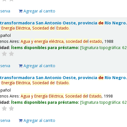
eserva
Agregar al carrito
 transformadora San Antonio Oeste, provincia
de
Río Negro
y
Energía
Eléctrica,
Sociedad
de
l
Estado
.
spañol
enos Aires:
Agua
y
energía
eléctrica,
sociedad
de
l
estado
, 1988
lidad:
Ítems disponibles para préstamo:
Signatura topográfica:
62
eserva
Agregar al carrito
 transformadora San Antonio Oeste, provincia
de
Río Negro
y
Energía
Eléctrica,
Sociedad
de
l
Estado
.
spañol
enos Aires:
Agua
y
Energía
Eléctrica,
Sociedad
de
l
Estado
, 1998
lidad:
Ítems disponibles para préstamo:
Signatura topográfica:
62
eserva
Agregar al carrito