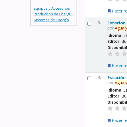
Equipos y Accesorios
Hacer r
Producción de Energí...
Sistemas de Energía
3.
Estacion
por
Agua
Idioma:
E
Editor:
Bu
Disponibi
Hacer r
4.
Estación
por
Agua
Idioma:
E
Editor:
Bu
Disponibi
Hacer r