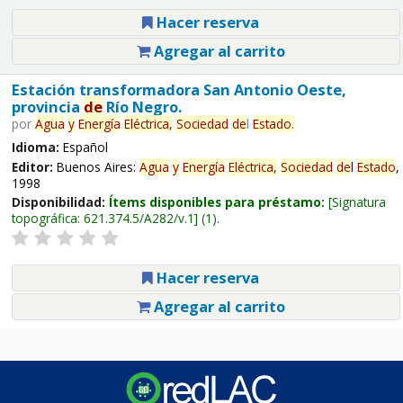
Hacer reserva
Agregar al carrito
Estación transformadora San Antonio Oeste,
provincia
de
Río Negro.
por
Agua
y
Energía
Eléctrica,
Sociedad
de
l
Estado
.
Idioma:
Español
Editor:
Buenos Aires:
Agua
y
Energía
Eléctrica,
Sociedad
de
l
Estado
,
1998
Disponibilidad:
Ítems disponibles para préstamo:
Signatura
topográfica:
621.374.5/A282/v.1
(1).
Hacer reserva
Agregar al carrito