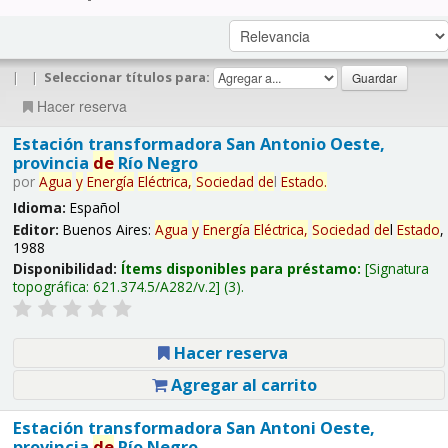
|
|
Seleccionar títulos para:
Hacer reserva
Estación transformadora San Antonio Oeste,
provincia
de
Río Negro
por
Agua
y
Energía
Eléctrica,
Sociedad
de
l
Estado
.
Idioma:
Español
Editor:
Buenos Aires:
Agua
y
Energía
Eléctrica,
Sociedad
de
l
Estado
,
1988
Disponibilidad:
Ítems disponibles para préstamo:
Signatura
topográfica:
621.374.5/A282/v.2
(3).
Hacer reserva
Agregar al carrito
Estación transformadora San Antoni Oeste,
provincia
de
Río Negro