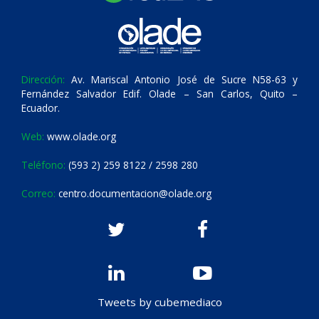
Dirección:
Av. Mariscal Antonio José de Sucre N58-63 y
Fernández Salvador Edif. Olade – San Carlos, Quito –
Ecuador.
Web:
www.olade.org
Teléfono:
(593 2) 259 8122 / 2598 280
Correo:
centro.documentacion@olade.org
Tweets by cubemediaco