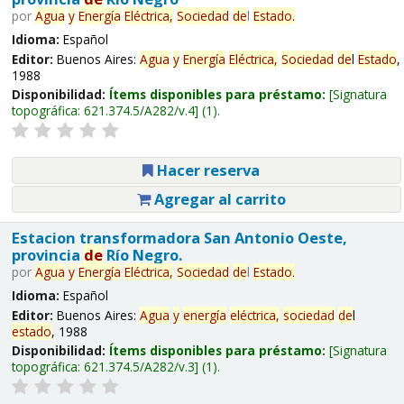
por
Agua
y
Energía
Eléctrica,
Sociedad
de
l
Estado
.
Idioma:
Español
Editor:
Buenos Aires:
Agua
y
Energía
Eléctrica,
Sociedad
de
l
Estado
,
1988
Disponibilidad:
Ítems disponibles para préstamo:
Signatura
topográfica:
621.374.5/A282/v.4
(1).
Hacer reserva
Agregar al carrito
Estacion transformadora San Antonio Oeste,
provincia
de
Río Negro.
por
Agua
y
Energía
Eléctrica,
Sociedad
de
l
Estado
.
Idioma:
Español
Editor:
Buenos Aires:
Agua
y
energía
eléctrica,
sociedad
de
l
estado
, 1988
Disponibilidad:
Ítems disponibles para préstamo:
Signatura
topográfica:
621.374.5/A282/v.3
(1).