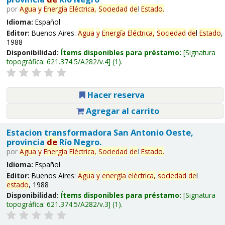
por
Agua
y
Energía
Eléctrica,
Sociedad
de
l
Estado
.
Idioma:
Español
Editor:
Buenos Aires:
Agua
y
Energía
Eléctrica,
Sociedad
de
l
Estado
,
1988
Disponibilidad:
Ítems disponibles para préstamo:
Signatura
topográfica:
621.374.5/A282/v.4
(1).
Hacer reserva
Agregar al carrito
Estacion transformadora San Antonio Oeste,
provincia
de
Río Negro.
por
Agua
y
Energía
Eléctrica,
Sociedad
de
l
Estado
.
Idioma:
Español
Editor:
Buenos Aires:
Agua
y
energía
eléctrica,
sociedad
de
l
estado
, 1988
Disponibilidad:
Ítems disponibles para préstamo:
Signatura
topográfica:
621.374.5/A282/v.3
(1).