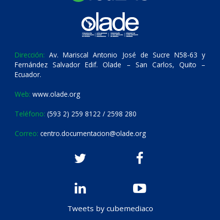
Dirección:
Av. Mariscal Antonio José de Sucre N58-63 y
Fernández Salvador Edif. Olade – San Carlos, Quito –
Ecuador.
Web:
www.olade.org
Teléfono:
(593 2) 259 8122 / 2598 280
Correo:
centro.documentacion@olade.org
Tweets by cubemediaco