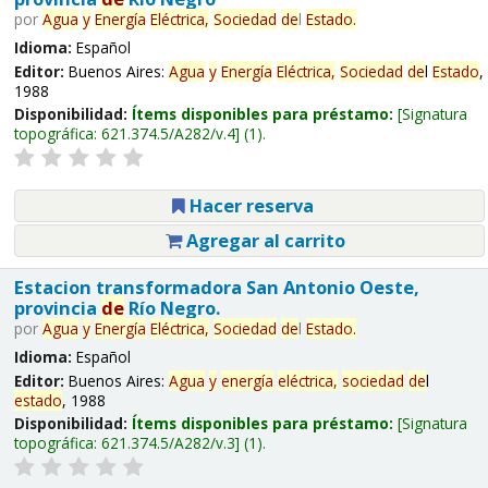
por
Agua
y
Energía
Eléctrica,
Sociedad
de
l
Estado
.
Idioma:
Español
Editor:
Buenos Aires:
Agua
y
Energía
Eléctrica,
Sociedad
de
l
Estado
,
1988
Disponibilidad:
Ítems disponibles para préstamo:
Signatura
topográfica:
621.374.5/A282/v.4
(1).
Hacer reserva
Agregar al carrito
Estacion transformadora San Antonio Oeste,
provincia
de
Río Negro.
por
Agua
y
Energía
Eléctrica,
Sociedad
de
l
Estado
.
Idioma:
Español
Editor:
Buenos Aires:
Agua
y
energía
eléctrica,
sociedad
de
l
estado
, 1988
Disponibilidad:
Ítems disponibles para préstamo:
Signatura
topográfica:
621.374.5/A282/v.3
(1).