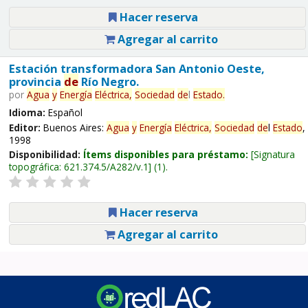
Hacer reserva
Agregar al carrito
Estación transformadora San Antonio Oeste,
provincia
de
Río Negro.
por
Agua
y
Energía
Eléctrica,
Sociedad
de
l
Estado
.
Idioma:
Español
Editor:
Buenos Aires:
Agua
y
Energía
Eléctrica,
Sociedad
de
l
Estado
,
1998
Disponibilidad:
Ítems disponibles para préstamo:
Signatura
topográfica:
621.374.5/A282/v.1
(1).
Hacer reserva
Agregar al carrito