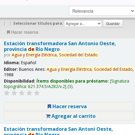
|
|
Seleccionar títulos para:
Hacer reserva
Estación transformadora San Antonio Oeste,
provincia
de
Río Negro
por
Agua
y
Energía
Eléctrica,
Sociedad
de
l
Estado
.
Idioma:
Español
Editor:
Buenos Aires:
Agua
y
Energía
Eléctrica,
Sociedad
de
l
Estado
,
1988
Disponibilidad:
Ítems disponibles para préstamo:
Signatura
topográfica:
621.374.5/A282/v.2
(3).
Hacer reserva
Agregar al carrito
Estación transformadora San Antoni Oeste,
provincia
de
Río Negro