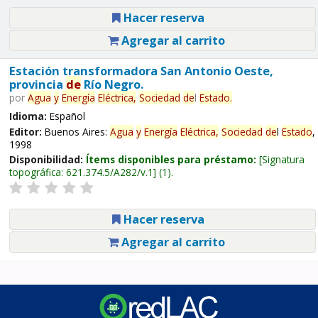
Hacer reserva
Agregar al carrito
Estación transformadora San Antonio Oeste,
provincia
de
Río Negro.
por
Agua
y
Energía
Eléctrica,
Sociedad
de
l
Estado
.
Idioma:
Español
Editor:
Buenos Aires:
Agua
y
Energía
Eléctrica,
Sociedad
de
l
Estado
,
1998
Disponibilidad:
Ítems disponibles para préstamo:
Signatura
topográfica:
621.374.5/A282/v.1
(1).
Hacer reserva
Agregar al carrito