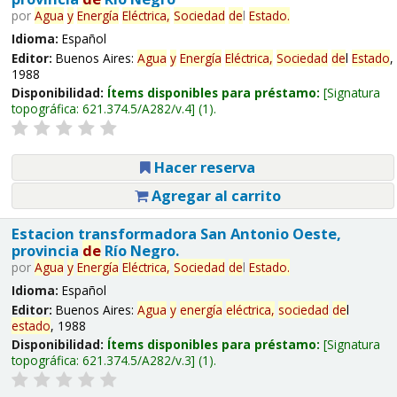
por
Agua
y
Energía
Eléctrica,
Sociedad
de
l
Estado
.
Idioma:
Español
Editor:
Buenos Aires:
Agua
y
Energía
Eléctrica,
Sociedad
de
l
Estado
,
1988
Disponibilidad:
Ítems disponibles para préstamo:
Signatura
topográfica:
621.374.5/A282/v.4
(1).
Hacer reserva
Agregar al carrito
Estacion transformadora San Antonio Oeste,
provincia
de
Río Negro.
por
Agua
y
Energía
Eléctrica,
Sociedad
de
l
Estado
.
Idioma:
Español
Editor:
Buenos Aires:
Agua
y
energía
eléctrica,
sociedad
de
l
estado
, 1988
Disponibilidad:
Ítems disponibles para préstamo:
Signatura
topográfica:
621.374.5/A282/v.3
(1).