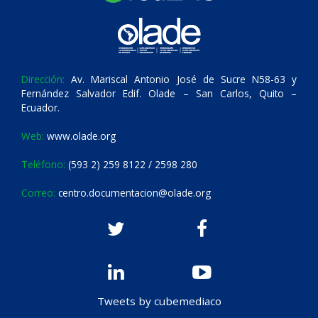
Dirección:
Av. Mariscal Antonio José de Sucre N58-63 y
Fernández Salvador Edif. Olade – San Carlos, Quito –
Ecuador.
Web:
www.olade.org
Teléfono:
(593 2) 259 8122 / 2598 280
Correo:
centro.documentacion@olade.org
Tweets by cubemediaco