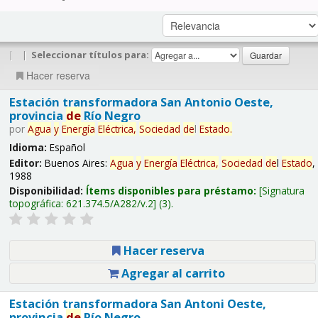
|
|
Seleccionar títulos para:
Hacer reserva
Estación transformadora San Antonio Oeste,
provincia
de
Río Negro
por
Agua
y
Energía
Eléctrica,
Sociedad
de
l
Estado
.
Idioma:
Español
Editor:
Buenos Aires:
Agua
y
Energía
Eléctrica,
Sociedad
de
l
Estado
,
1988
Disponibilidad:
Ítems disponibles para préstamo:
Signatura
topográfica:
621.374.5/A282/v.2
(3).
Hacer reserva
Agregar al carrito
Estación transformadora San Antoni Oeste,
provincia
de
Río Negro