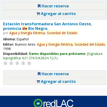
Hacer reserva
Agregar al carrito
Estación transformadora San Antonio Oeste,
provincia
de
Río Negro.
por
Agua
y
Energía
Eléctrica,
Sociedad
de
l
Estado
.
Idioma:
Español
Editor:
Buenos Aires:
Agua
y
Energía
Eléctrica,
Sociedad
de
l
Estado
,
1998
Disponibilidad:
Ítems disponibles para préstamo:
Signatura
topográfica:
621.374.5/A282/v.1
(1).
Hacer reserva
Agregar al carrito