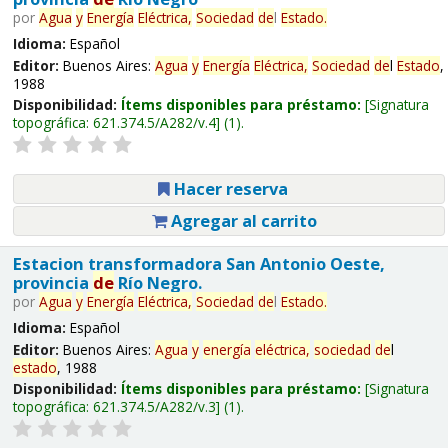
por
Agua
y
Energía
Eléctrica,
Sociedad
de
l
Estado
.
Idioma:
Español
Editor:
Buenos Aires:
Agua
y
Energía
Eléctrica,
Sociedad
de
l
Estado
,
1988
Disponibilidad:
Ítems disponibles para préstamo:
Signatura
topográfica:
621.374.5/A282/v.4
(1).
Hacer reserva
Agregar al carrito
Estacion transformadora San Antonio Oeste,
provincia
de
Río Negro.
por
Agua
y
Energía
Eléctrica,
Sociedad
de
l
Estado
.
Idioma:
Español
Editor:
Buenos Aires:
Agua
y
energía
eléctrica,
sociedad
de
l
estado
, 1988
Disponibilidad:
Ítems disponibles para préstamo:
Signatura
topográfica:
621.374.5/A282/v.3
(1).