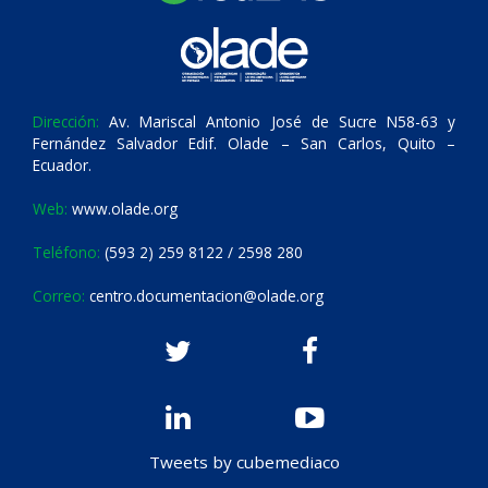
Dirección:
Av. Mariscal Antonio José de Sucre N58-63 y
Fernández Salvador Edif. Olade – San Carlos, Quito –
Ecuador.
Web:
www.olade.org
Teléfono:
(593 2) 259 8122 / 2598 280
Correo:
centro.documentacion@olade.org
Tweets by cubemediaco