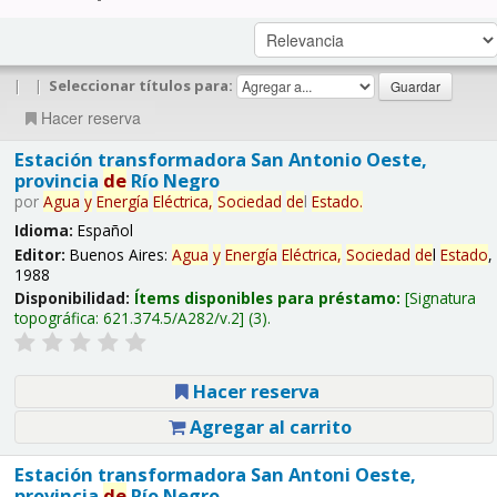
|
|
Seleccionar títulos para:
Hacer reserva
Estación transformadora San Antonio Oeste,
provincia
de
Río Negro
por
Agua
y
Energía
Eléctrica,
Sociedad
de
l
Estado
.
Idioma:
Español
Editor:
Buenos Aires:
Agua
y
Energía
Eléctrica,
Sociedad
de
l
Estado
,
1988
Disponibilidad:
Ítems disponibles para préstamo:
Signatura
topográfica:
621.374.5/A282/v.2
(3).
Hacer reserva
Agregar al carrito
Estación transformadora San Antoni Oeste,
provincia
de
Río Negro