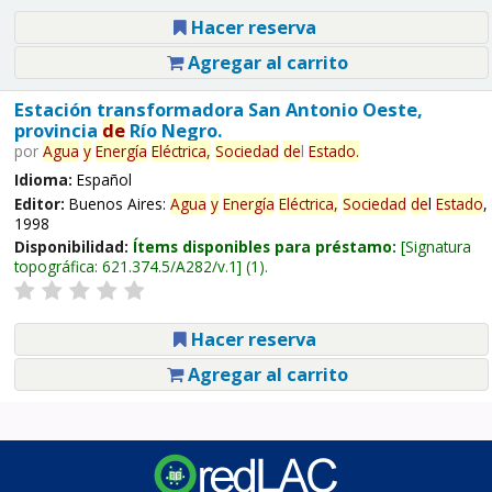
Hacer reserva
Agregar al carrito
Estación transformadora San Antonio Oeste,
provincia
de
Río Negro.
por
Agua
y
Energía
Eléctrica,
Sociedad
de
l
Estado
.
Idioma:
Español
Editor:
Buenos Aires:
Agua
y
Energía
Eléctrica,
Sociedad
de
l
Estado
,
1998
Disponibilidad:
Ítems disponibles para préstamo:
Signatura
topográfica:
621.374.5/A282/v.1
(1).
Hacer reserva
Agregar al carrito