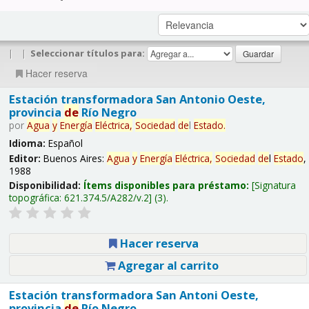
|
|
Seleccionar títulos para:
Hacer reserva
Estación transformadora San Antonio Oeste,
provincia
de
Río Negro
por
Agua
y
Energía
Eléctrica,
Sociedad
de
l
Estado
.
Idioma:
Español
Editor:
Buenos Aires:
Agua
y
Energía
Eléctrica,
Sociedad
de
l
Estado
,
1988
Disponibilidad:
Ítems disponibles para préstamo:
Signatura
topográfica:
621.374.5/A282/v.2
(3).
Hacer reserva
Agregar al carrito
Estación transformadora San Antoni Oeste,
provincia
de
Río Negro