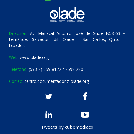
Dirección:
Av. Mariscal Antonio José de Sucre N58-63 y
Fernández Salvador Edif. Olade – San Carlos, Quito –
Ecuador.
Web:
www.olade.org
Teléfono:
(593 2) 259 8122 / 2598 280
Correo:
centro.documentacion@olade.org
Tweets by cubemediaco