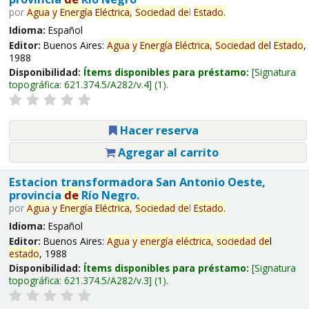
por
Agua
y
Energía
Eléctrica,
Sociedad
de
l
Estado
.
Idioma:
Español
Editor:
Buenos Aires:
Agua
y
Energía
Eléctrica,
Sociedad
de
l
Estado
,
1988
Disponibilidad:
Ítems disponibles para préstamo:
Signatura
topográfica:
621.374.5/A282/v.4
(1).
Hacer reserva
Agregar al carrito
Estacion transformadora San Antonio Oeste,
provincia
de
Río Negro.
por
Agua
y
Energía
Eléctrica,
Sociedad
de
l
Estado
.
Idioma:
Español
Editor:
Buenos Aires:
Agua
y
energía
eléctrica,
sociedad
de
l
estado
, 1988
Disponibilidad:
Ítems disponibles para préstamo:
Signatura
topográfica:
621.374.5/A282/v.3
(1).