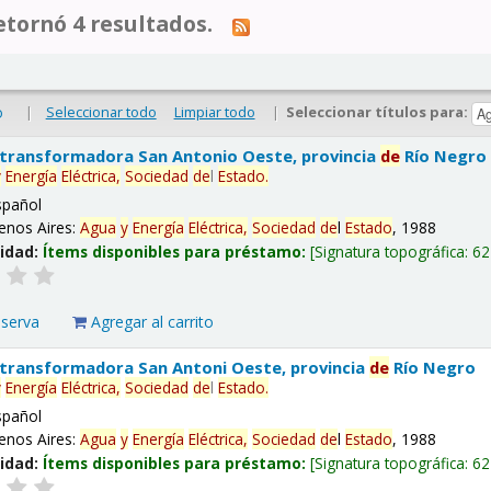
tornó 4 resultados.
|
Seleccionar todo
Limpiar todo
|
Seleccionar títulos para:
o
 transformadora San Antonio Oeste, provincia
de
Río Negro
y
Energía
Eléctrica,
Sociedad
de
l
Estado
.
spañol
enos Aires:
Agua
y
Energía
Eléctrica,
Sociedad
de
l
Estado
, 1988
lidad:
Ítems disponibles para préstamo:
Signatura topográfica:
62
eserva
Agregar al carrito
 transformadora San Antoni Oeste, provincia
de
Río Negro
y
Energía
Eléctrica,
Sociedad
de
l
Estado
.
spañol
enos Aires:
Agua
y
Energía
Eléctrica,
Sociedad
de
l
Estado
, 1988
lidad:
Ítems disponibles para préstamo:
Signatura topográfica:
62