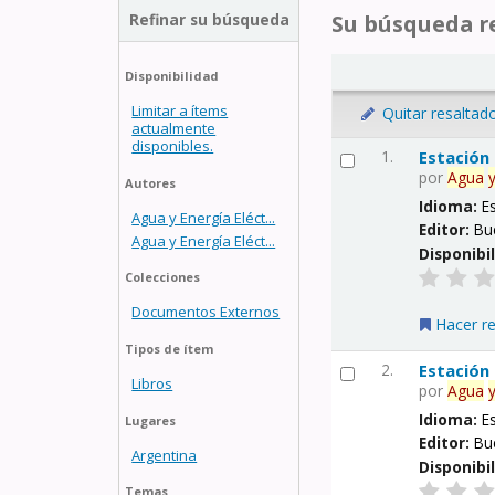
Refinar su búsqueda
Su búsqueda re
Disponibilidad
Limitar a ítems
Quitar resaltad
actualmente
disponibles.
1.
Estación
por
Agua
Autores
Idioma:
E
Agua y Energía Eléct...
Editor:
Bu
Agua y Energía Eléct...
Disponibi
Colecciones
Documentos Externos
Hacer r
Tipos de ítem
2.
Estación
Libros
por
Agua
Idioma:
E
Lugares
Editor:
Bu
Argentina
Disponibi
Temas