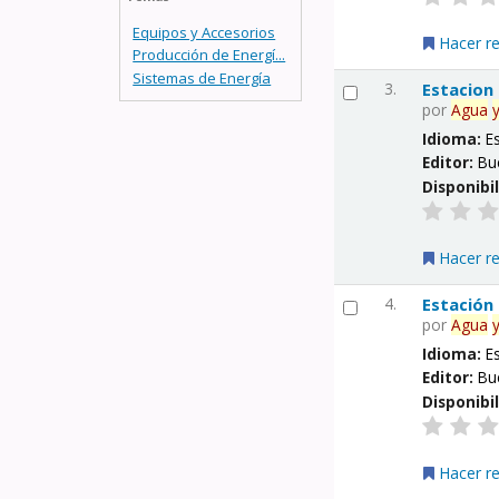
Equipos y Accesorios
Hacer r
Producción de Energí...
Sistemas de Energía
3.
Estacion
por
Agua
Idioma:
E
Editor:
Bu
Disponibi
Hacer r
4.
Estación
por
Agua
Idioma:
E
Editor:
Bu
Disponibi
Hacer r