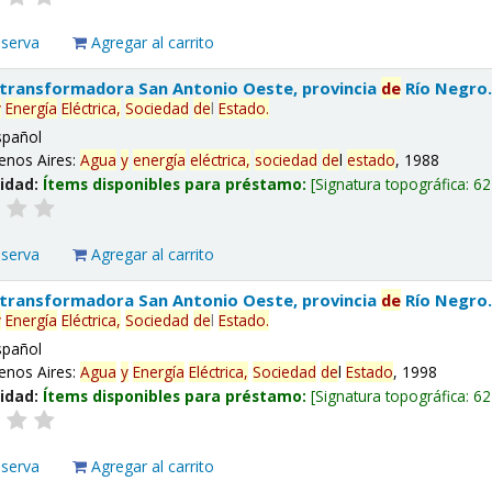
eserva
Agregar al carrito
 transformadora San Antonio Oeste, provincia
de
Río Negro
y
Energía
Eléctrica,
Sociedad
de
l
Estado
.
spañol
enos Aires:
Agua
y
energía
eléctrica,
sociedad
de
l
estado
, 1988
lidad:
Ítems disponibles para préstamo:
Signatura topográfica:
62
eserva
Agregar al carrito
 transformadora San Antonio Oeste, provincia
de
Río Negro
y
Energía
Eléctrica,
Sociedad
de
l
Estado
.
spañol
enos Aires:
Agua
y
Energía
Eléctrica,
Sociedad
de
l
Estado
, 1998
lidad:
Ítems disponibles para préstamo:
Signatura topográfica:
62
eserva
Agregar al carrito