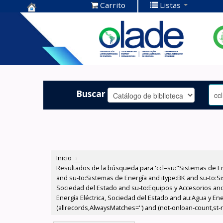
Carrito
Listas
Centro de
Documentación
OLADE -
Buscar
Inicio
›
Resultados de la búsqueda para 'ccl=su:"Sistemas de E
and su-to:Sistemas de Energía and itype:BK and su-to:Si
Sociedad del Estado and su-to:Equipos y Accesorios and
Energía Eléctrica, Sociedad del Estado and au:Agua y En
(allrecords,AlwaysMatches='') and (not-onloan-count,st-nu