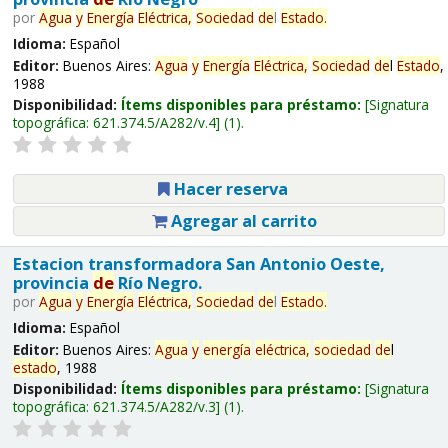
por
Agua
y
Energía
Eléctrica,
Sociedad
de
l
Estado
.
Idioma:
Español
Editor:
Buenos Aires:
Agua
y
Energía
Eléctrica,
Sociedad
de
l
Estado
,
1988
Disponibilidad:
Ítems disponibles para préstamo:
Signatura
topográfica:
621.374.5/A282/v.4
(1).
Hacer reserva
Agregar al carrito
Estacion transformadora San Antonio Oeste,
provincia
de
Río Negro.
por
Agua
y
Energía
Eléctrica,
Sociedad
de
l
Estado
.
Idioma:
Español
Editor:
Buenos Aires:
Agua
y
energía
eléctrica,
sociedad
de
l
estado
, 1988
Disponibilidad:
Ítems disponibles para préstamo:
Signatura
topográfica:
621.374.5/A282/v.3
(1).