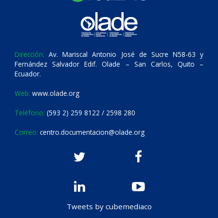
Dirección:
Av. Mariscal Antonio José de Sucre N58-63 y
Fernández Salvador Edif. Olade – San Carlos, Quito –
Ecuador.
Web:
www.olade.org
Teléfono:
(593 2) 259 8122 / 2598 280
Correo:
centro.documentacion@olade.org
Tweets by cubemediaco