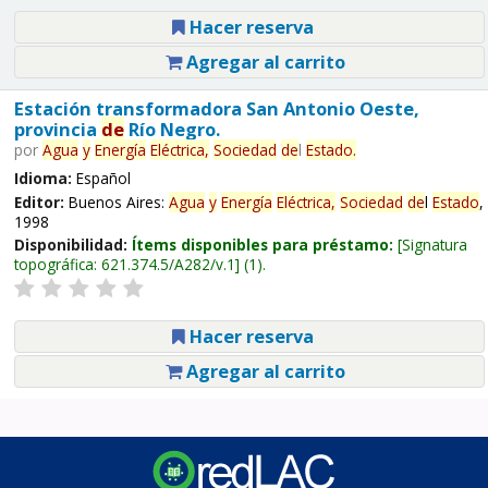
Hacer reserva
Agregar al carrito
Estación transformadora San Antonio Oeste,
provincia
de
Río Negro.
por
Agua
y
Energía
Eléctrica,
Sociedad
de
l
Estado
.
Idioma:
Español
Editor:
Buenos Aires:
Agua
y
Energía
Eléctrica,
Sociedad
de
l
Estado
,
1998
Disponibilidad:
Ítems disponibles para préstamo:
Signatura
topográfica:
621.374.5/A282/v.1
(1).
Hacer reserva
Agregar al carrito