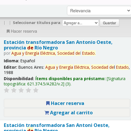
|
|
Seleccionar títulos para:
Hacer reserva
Estación transformadora San Antonio Oeste,
provincia
de
Río Negro
por
Agua
y
Energía
Eléctrica,
Sociedad
de
l
Estado
.
Idioma:
Español
Editor:
Buenos Aires:
Agua
y
Energía
Eléctrica,
Sociedad
de
l
Estado
,
1988
Disponibilidad:
Ítems disponibles para préstamo:
Signatura
topográfica:
621.374.5/A282/v.2
(3).
Hacer reserva
Agregar al carrito
Estación transformadora San Antoni Oeste,
provincia
de
Río Negro