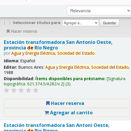
|
|
Seleccionar títulos para:
Hacer reserva
Estación transformadora San Antonio Oeste,
provincia
de
Río Negro
por
Agua
y
Energía
Eléctrica,
Sociedad
de
l
Estado
.
Idioma:
Español
Editor:
Buenos Aires:
Agua
y
Energía
Eléctrica,
Sociedad
de
l
Estado
,
1988
Disponibilidad:
Ítems disponibles para préstamo:
Signatura
topográfica:
621.374.5/A282/v.2
(3).
Hacer reserva
Agregar al carrito
Estación transformadora San Antoni Oeste,
provincia
de
Río Negro