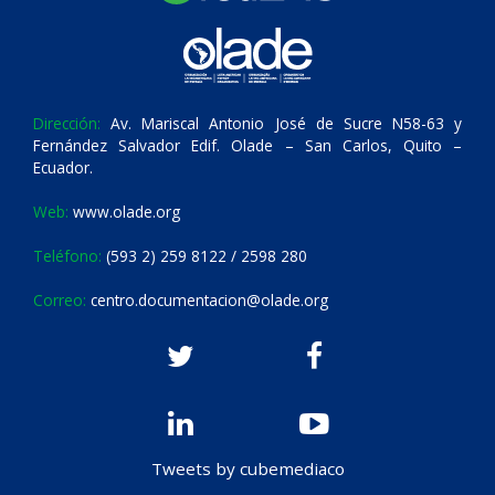
Dirección:
Av. Mariscal Antonio José de Sucre N58-63 y
Fernández Salvador Edif. Olade – San Carlos, Quito –
Ecuador.
Web:
www.olade.org
Teléfono:
(593 2) 259 8122 / 2598 280
Correo:
centro.documentacion@olade.org
Tweets by cubemediaco