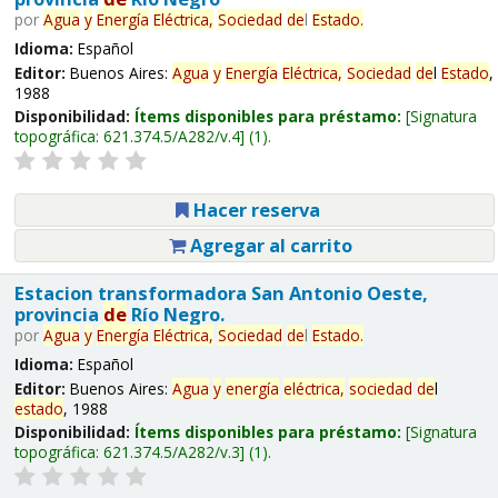
por
Agua
y
Energía
Eléctrica,
Sociedad
de
l
Estado
.
Idioma:
Español
Editor:
Buenos Aires:
Agua
y
Energía
Eléctrica,
Sociedad
de
l
Estado
,
1988
Disponibilidad:
Ítems disponibles para préstamo:
Signatura
topográfica:
621.374.5/A282/v.4
(1).
Hacer reserva
Agregar al carrito
Estacion transformadora San Antonio Oeste,
provincia
de
Río Negro.
por
Agua
y
Energía
Eléctrica,
Sociedad
de
l
Estado
.
Idioma:
Español
Editor:
Buenos Aires:
Agua
y
energía
eléctrica,
sociedad
de
l
estado
, 1988
Disponibilidad:
Ítems disponibles para préstamo:
Signatura
topográfica:
621.374.5/A282/v.3
(1).