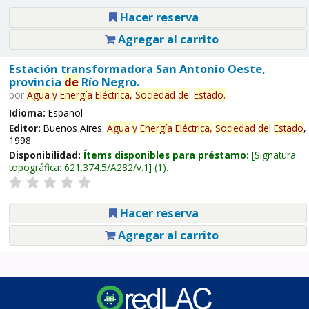
Hacer reserva
Agregar al carrito
Estación transformadora San Antonio Oeste,
provincia
de
Río Negro.
por
Agua
y
Energía
Eléctrica,
Sociedad
de
l
Estado
.
Idioma:
Español
Editor:
Buenos Aires:
Agua
y
Energía
Eléctrica,
Sociedad
de
l
Estado
,
1998
Disponibilidad:
Ítems disponibles para préstamo:
Signatura
topográfica:
621.374.5/A282/v.1
(1).
Hacer reserva
Agregar al carrito