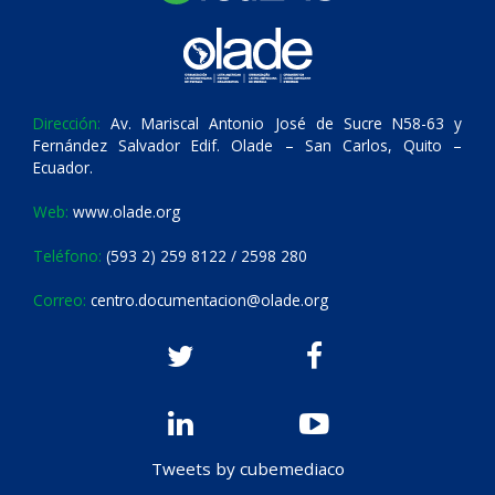
Dirección:
Av. Mariscal Antonio José de Sucre N58-63 y
Fernández Salvador Edif. Olade – San Carlos, Quito –
Ecuador.
Web:
www.olade.org
Teléfono:
(593 2) 259 8122 / 2598 280
Correo:
centro.documentacion@olade.org
Tweets by cubemediaco