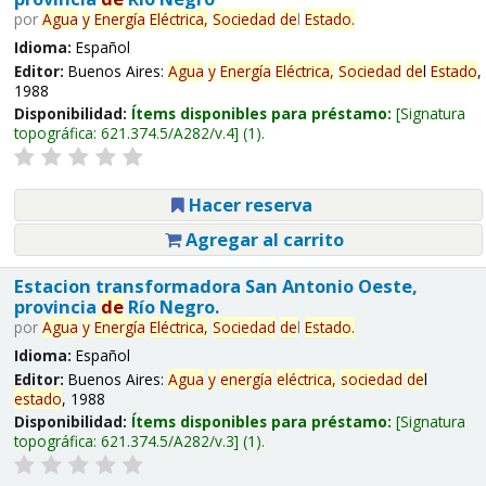
por
Agua
y
Energía
Eléctrica,
Sociedad
de
l
Estado
.
Idioma:
Español
Editor:
Buenos Aires:
Agua
y
Energía
Eléctrica,
Sociedad
de
l
Estado
,
1988
Disponibilidad:
Ítems disponibles para préstamo:
Signatura
topográfica:
621.374.5/A282/v.4
(1).
Hacer reserva
Agregar al carrito
Estacion transformadora San Antonio Oeste,
provincia
de
Río Negro.
por
Agua
y
Energía
Eléctrica,
Sociedad
de
l
Estado
.
Idioma:
Español
Editor:
Buenos Aires:
Agua
y
energía
eléctrica,
sociedad
de
l
estado
, 1988
Disponibilidad:
Ítems disponibles para préstamo:
Signatura
topográfica:
621.374.5/A282/v.3
(1).