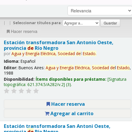
|
|
Seleccionar títulos para:
Hacer reserva
Estación transformadora San Antonio Oeste,
provincia
de
Río Negro
por
Agua
y
Energía
Eléctrica,
Sociedad
de
l
Estado
.
Idioma:
Español
Editor:
Buenos Aires:
Agua
y
Energía
Eléctrica,
Sociedad
de
l
Estado
,
1988
Disponibilidad:
Ítems disponibles para préstamo:
Signatura
topográfica:
621.374.5/A282/v.2
(3).
Hacer reserva
Agregar al carrito
Estación transformadora San Antoni Oeste,
provincia
de
Río Negro