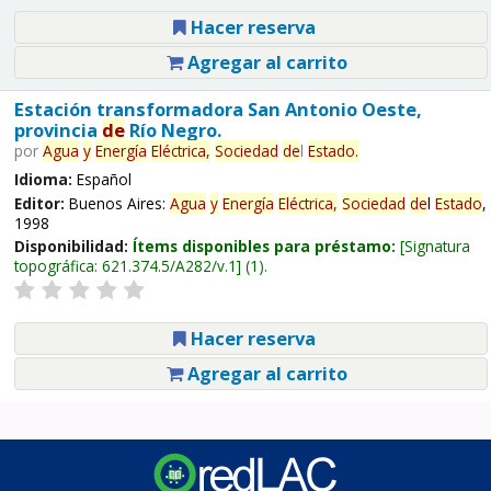
Hacer reserva
Agregar al carrito
Estación transformadora San Antonio Oeste,
provincia
de
Río Negro.
por
Agua
y
Energía
Eléctrica,
Sociedad
de
l
Estado
.
Idioma:
Español
Editor:
Buenos Aires:
Agua
y
Energía
Eléctrica,
Sociedad
de
l
Estado
,
1998
Disponibilidad:
Ítems disponibles para préstamo:
Signatura
topográfica:
621.374.5/A282/v.1
(1).
Hacer reserva
Agregar al carrito