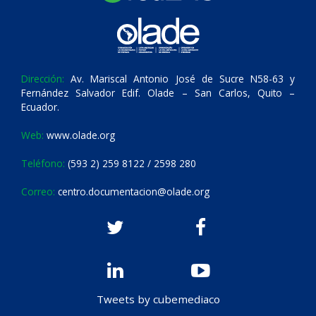
Dirección:
Av. Mariscal Antonio José de Sucre N58-63 y
Fernández Salvador Edif. Olade – San Carlos, Quito –
Ecuador.
Web:
www.olade.org
Teléfono:
(593 2) 259 8122 / 2598 280
Correo:
centro.documentacion@olade.org
Tweets by cubemediaco