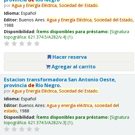
por
Agua
y
Energía
Eléctrica,
Sociedad
de
l
Estado
.
Idioma:
Español
Editor:
Buenos Aires:
Agua
y
Energía
Eléctrica,
Sociedad
de
l
Estado
,
1988
Disponibilidad:
Ítems disponibles para préstamo:
Signatura
topográfica:
621.374.5/A282/v.4
(1).
Hacer reserva
Agregar al carrito
Estacion transformadora San Antonio Oeste,
provincia
de
Río Negro.
por
Agua
y
Energía
Eléctrica,
Sociedad
de
l
Estado
.
Idioma:
Español
Editor:
Buenos Aires:
Agua
y
energía
eléctrica,
sociedad
de
l
estado
, 1988
Disponibilidad:
Ítems disponibles para préstamo:
Signatura
topográfica:
621.374.5/A282/v.3
(1).