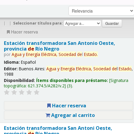
|
|
Seleccionar títulos para:
Hacer reserva
Estación transformadora San Antonio Oeste,
provincia
de
Río Negro
por
Agua
y
Energía
Eléctrica,
Sociedad
de
l
Estado
.
Idioma:
Español
Editor:
Buenos Aires:
Agua
y
Energía
Eléctrica,
Sociedad
de
l
Estado
,
1988
Disponibilidad:
Ítems disponibles para préstamo:
Signatura
topográfica:
621.374.5/A282/v.2
(3).
Hacer reserva
Agregar al carrito
Estación transformadora San Antoni Oeste,
provincia
de
Río Negro