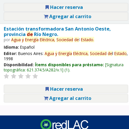
Hacer reserva
Agregar al carrito
Estación transformadora San Antonio Oeste,
provincia
de
Río Negro.
por
Agua
y
Energía
Eléctrica,
Sociedad
de
l
Estado
.
Idioma:
Español
Editor:
Buenos Aires:
Agua
y
Energía
Eléctrica,
Sociedad
de
l
Estado
,
1998
Disponibilidad:
Ítems disponibles para préstamo:
Signatura
topográfica:
621.374.5/A282/v.1
(1).
Hacer reserva
Agregar al carrito