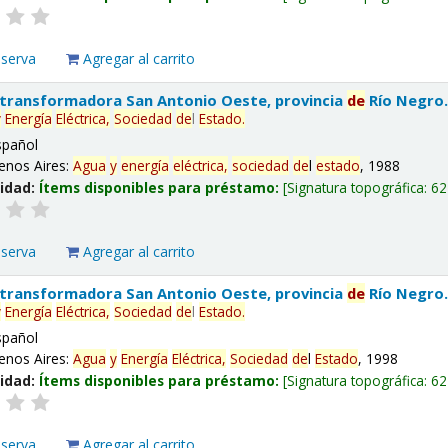
eserva
Agregar al carrito
 transformadora San Antonio Oeste, provincia
de
Río Negro
y
Energía
Eléctrica,
Sociedad
de
l
Estado
.
spañol
enos Aires:
Agua
y
energía
eléctrica,
sociedad
de
l
estado
, 1988
lidad:
Ítems disponibles para préstamo:
Signatura topográfica:
62
eserva
Agregar al carrito
 transformadora San Antonio Oeste, provincia
de
Río Negro
y
Energía
Eléctrica,
Sociedad
de
l
Estado
.
spañol
enos Aires:
Agua
y
Energía
Eléctrica,
Sociedad
de
l
Estado
, 1998
lidad:
Ítems disponibles para préstamo:
Signatura topográfica:
62
eserva
Agregar al carrito