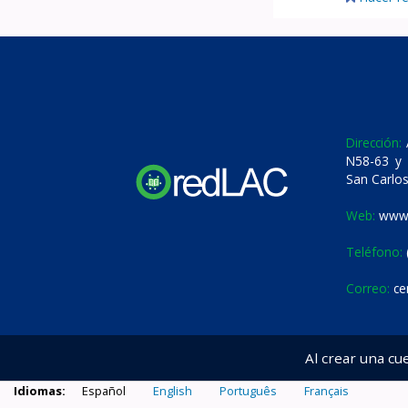
Dirección:
A
N58-63 y 
San Carlos
Web:
www.
Teléfono:
Correo:
ce
Al crear una cu
Idiomas:
Español
English
Português
Français