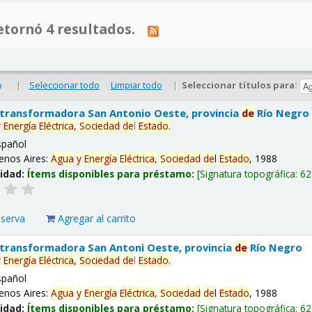
tornó 4 resultados.
|
Seleccionar todo
Limpiar todo
|
Seleccionar títulos para:
o
 transformadora San Antonio Oeste, provincia
de
Río Negro
y
Energía
Eléctrica,
Sociedad
de
l
Estado
.
spañol
enos Aires:
Agua
y
Energía
Eléctrica,
Sociedad
de
l
Estado
, 1988
lidad:
Ítems disponibles para préstamo:
Signatura topográfica:
62
eserva
Agregar al carrito
 transformadora San Antoni Oeste, provincia
de
Río Negro
y
Energía
Eléctrica,
Sociedad
de
l
Estado
.
spañol
enos Aires:
Agua
y
Energía
Eléctrica,
Sociedad
de
l
Estado
, 1988
lidad:
Ítems disponibles para préstamo:
Signatura topográfica:
62