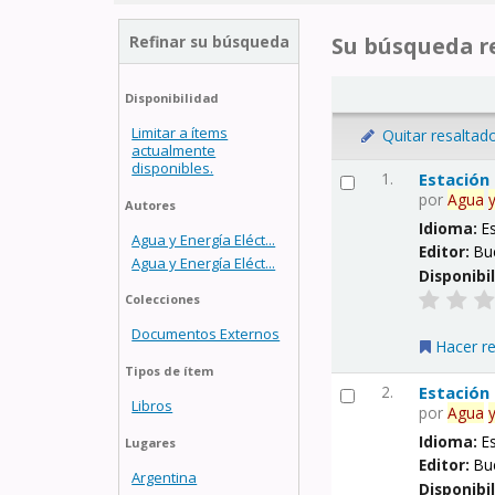
Refinar su búsqueda
Su búsqueda re
Disponibilidad
Limitar a ítems
Quitar resaltad
actualmente
disponibles.
1.
Estación
por
Agua
Autores
Idioma:
E
Agua y Energía Eléct...
Editor:
Bu
Agua y Energía Eléct...
Disponibi
Colecciones
Documentos Externos
Hacer r
Tipos de ítem
2.
Estación
Libros
por
Agua
Idioma:
E
Lugares
Editor:
Bu
Argentina
Disponibi