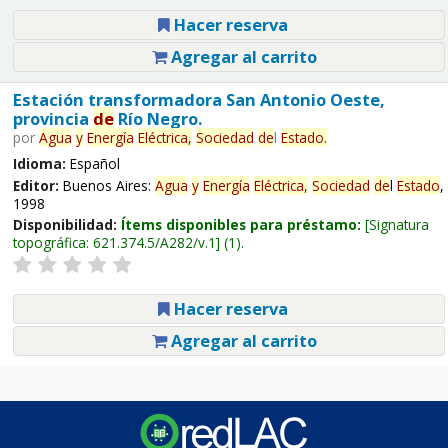
Hacer reserva
Agregar al carrito
Estación transformadora San Antonio Oeste,
provincia
de
Río Negro.
por
Agua
y
Energía
Eléctrica,
Sociedad
de
l
Estado
.
Idioma:
Español
Editor:
Buenos Aires:
Agua
y
Energía
Eléctrica,
Sociedad
de
l
Estado
,
1998
Disponibilidad:
Ítems disponibles para préstamo:
Signatura
topográfica:
621.374.5/A282/v.1
(1).
Hacer reserva
Agregar al carrito