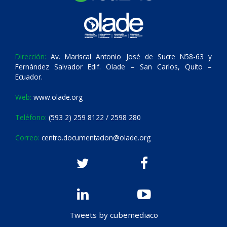
Dirección:
Av. Mariscal Antonio José de Sucre N58-63 y
Fernández Salvador Edif. Olade – San Carlos, Quito –
Ecuador.
Web:
www.olade.org
Teléfono:
(593 2) 259 8122 / 2598 280
Correo:
centro.documentacion@olade.org
Tweets by cubemediaco