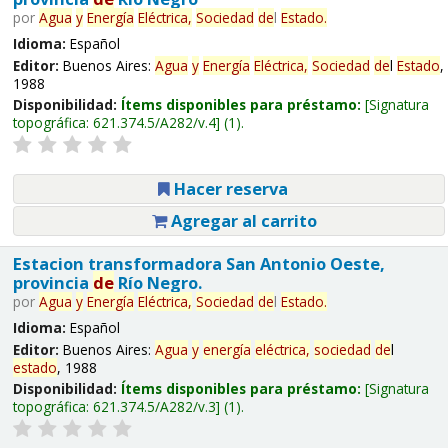
por
Agua
y
Energía
Eléctrica,
Sociedad
de
l
Estado
.
Idioma:
Español
Editor:
Buenos Aires:
Agua
y
Energía
Eléctrica,
Sociedad
de
l
Estado
,
1988
Disponibilidad:
Ítems disponibles para préstamo:
Signatura
topográfica:
621.374.5/A282/v.4
(1).
Hacer reserva
Agregar al carrito
Estacion transformadora San Antonio Oeste,
provincia
de
Río Negro.
por
Agua
y
Energía
Eléctrica,
Sociedad
de
l
Estado
.
Idioma:
Español
Editor:
Buenos Aires:
Agua
y
energía
eléctrica,
sociedad
de
l
estado
, 1988
Disponibilidad:
Ítems disponibles para préstamo:
Signatura
topográfica:
621.374.5/A282/v.3
(1).