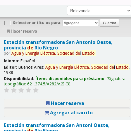
|
|
Seleccionar títulos para:
Hacer reserva
Estación transformadora San Antonio Oeste,
provincia
de
Río Negro
por
Agua
y
Energía
Eléctrica,
Sociedad
de
l
Estado
.
Idioma:
Español
Editor:
Buenos Aires:
Agua
y
Energía
Eléctrica,
Sociedad
de
l
Estado
,
1988
Disponibilidad:
Ítems disponibles para préstamo:
Signatura
topográfica:
621.374.5/A282/v.2
(3).
Hacer reserva
Agregar al carrito
Estación transformadora San Antoni Oeste,
provincia
de
Río Negro